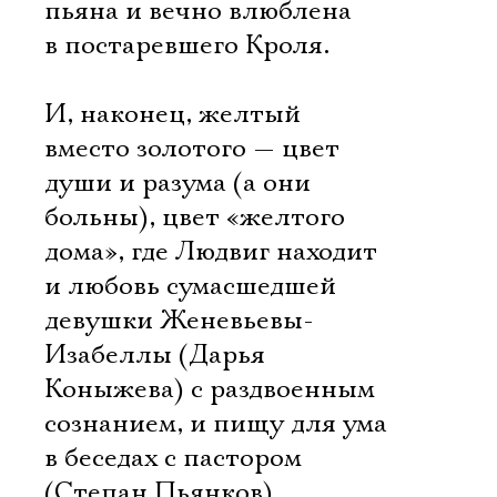
пьяна и вечно влюблена
в постаревшего Кроля.
И, наконец, желтый
вместо золотого — цвет
души и разума (а они
больны), цвет «желтого
дома», где Людвиг находит
и любовь сумасшедшей
девушки Женевьевы-
Электропочта
Изабеллы (Дарья
Коныжева) с раздвоенным
Имя
сознанием, и пищу для ума
в беседах с пастором
(Степан Пьянков)