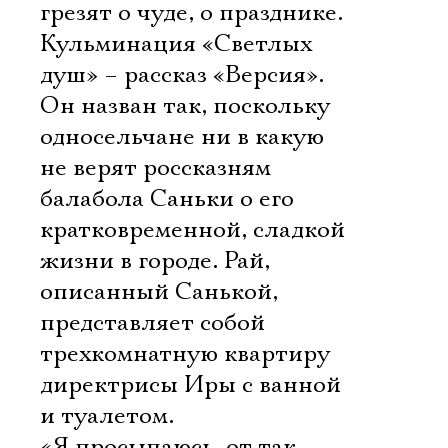
грезят о чуде, о празднике.
Кульминация «Светлых
душ» – рассказ «Версия».
Ознакомиться
Он назван так, поскольку
односельчане ни в какую
не верят россказням
балабола Саньки о его
кратковременной, сладкой
жизни в городе. Рай,
описанный Санькой,
представляет собой
трехкомнатную квартиру
директрисы Иры с ванной
и туалетом.
«Я просыпаюсь, от так