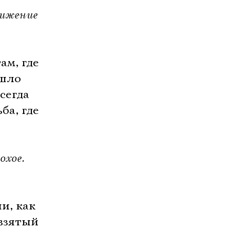
вижение
ам, где
ошло
сегда
ба, где
охое.
и, как
взятый