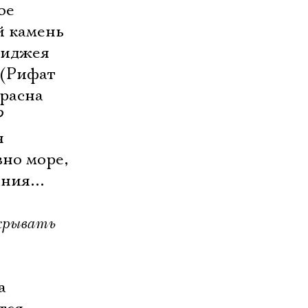
ое
й камень
диджея
 (Рифат
красна
?
я
вно море,
нания…
ткрывать
а