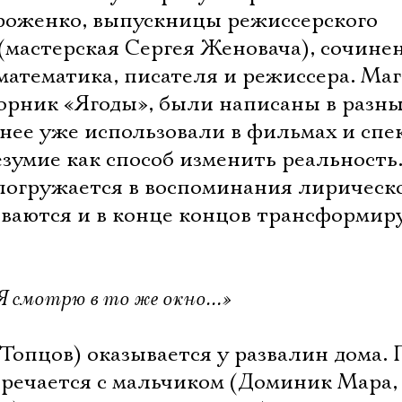
роженко, выпускницы режиссерского
мастерская Сергея Женовача), сочине
математика, писателя и режиссера. Ма
борник «Ягоды», были написаны в разны
нее уже использовали в фильмах и спе
безумие как способ изменить реальность
погружается в воспоминания лирическ
иваются и в конце концов трансформир
Я смотрю в то же окно…»
опцов) оказывается у развалин дома.
тречается с мальчиком (Доминик Мара,