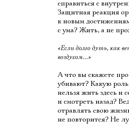
справиться с внутре
Защитная реакция ор
к новым достижениям?
с ума? Жить, а не п
«Если долго дуть, как в
воздухом…»
А что вы скажете пр
убивают? Какую роль
нельзя жить здесь и 
и смотреть назад? Ве
отравлять свою жизнь
не повторится? Не л