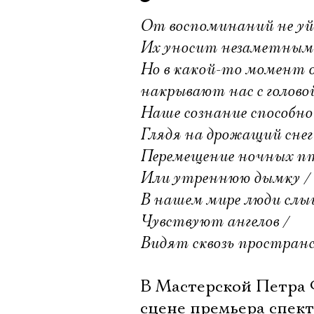
От воспоминаний не уй
Их уносит незаметным 
Но в какой-то момент о
накрывают нас с головой
Наше сознание способно
Глядя на дрожащий снег
Перемещение ночных п
Или утреннюю дымку /
В нашем мире люди слыш
Чувствуют ангелов /
Видят сквозь пространс
В Мастерской Петра 
сцене премьера спект