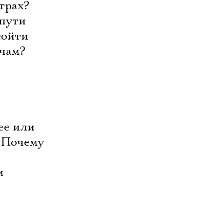
трах?
 пути
сойти
очам?
ее или
? Почему
м