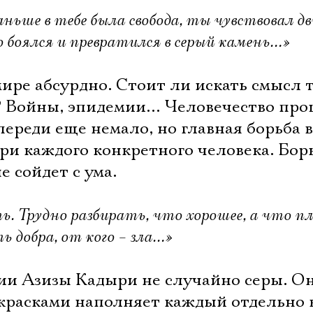
ньше в тебе была свобода, ты чувствовал д
о боялся и превратился в серый камень…»
мире абсурдно. Стоит ли искать смысл т
? Войны, эпидемии… Человечество пр
ереди еще немало, но главная борьба в
ри каждого конкретного человека. Борь
е сойдет с ума.
. Трудно разбирать, что хорошее, а что пл
ь добра, от кого – зла…»
и Азизы Кадыри не случайно серы. Он
 красками наполняет каждый отдельно 