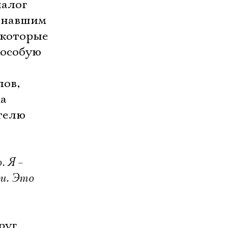
иалог
ознавшим
 которые
 особую
лов,
ма
ителю
. Я –
и. Это
руг