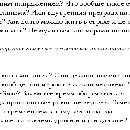
Имя
нним напряжением? Что вообще такое с
ганизма? Или внутренняя преграда на
 Как долго можно жить в страхе и не 
роживать? Не мучиться кошмарами по н
Ознакомиться
етер, то в голове все меняется и наполняется
о воспоминания? Они делают нас сильн
 вообще они играют в жизни человека
сейчас? Зачем все время оборачиваться
дь прошлого все равно не вернуть. Заче
 стремлением к тому, что никогда
учше ли извлечь уроки и идти дальше?