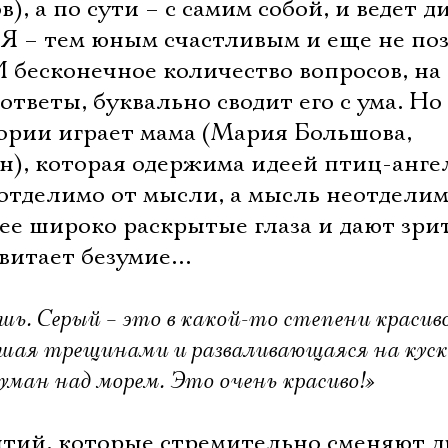
, а по сути – с самим собой, и ведет д
 Я – тем юным счастливым и еще не п
 бесконечное количество вопросов, на
ответы, буквально сводит его с ума. Но
тории играет мама (Мария Большова,
н), которая одержима идеей птиц-анге
еотделимо от мысли, а мысль неотдели
 ее широко раскрытые глаза и дают зр
е витает безумие…
шь. Серый – это в какой-то степени красиво
шая трещинами и разваливающаяся на куск
уман над морем. Это очень красиво!»
ытий, которые стремительно сменяют д