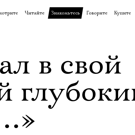
мотрите
Читайте
Знакомьтесь
Говорите
Купите
пектакли
История театра
Пётр Фоменко
Форум
Билеты
еспектакли
Пресса о театре
Евгений Каменькович
Вопросы—ответы
Подароч
а нашей сцене
Новости
Актёры
Контакты
Сувени
ал в свой
валидов
идеотека
Архив спектаклей
Режиссёры
Личный приём
Столик 
щения
неклассные чтения
Архив проектов
Художники
й глубоки
отовыставка
Благодарности
Руководство
Библиотека Гумилёва
Сотрудники
…»
Официальные документы
Юрий Степанов
Владимир Максимов