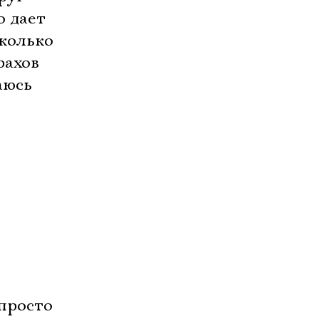
о дает
сколько
рахов
аюсь
 просто