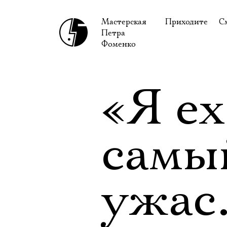
Мастерская
Приходите
С
Петра
В сентябре
С
Фоменко
В октябре
Н
Гастроли
Н
«Я ех
Доступ для ин
В
Правила посе
В
самы
Как добраться
Ф
ужас