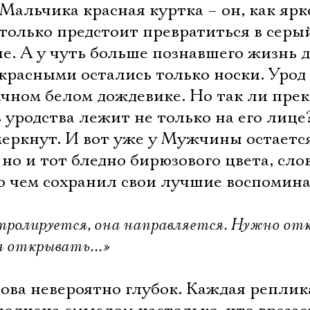
Мальчика красная куртка – он, как ярк
только предстоит превратиться в серы
пе. А у чуть больше познавшего жизнь 
красными остались только носки. Урод
ачном белом дождевике. Но так ли пре
 уродства лежит не только на его лице
меркнут. И вот уже у Мужчины остаетс
о и тот бледно бирюзового цвета, сло
и о чем сохранил свои лучшие воспоми
нтролируется, она направляется. Нужно о
ся открывать…»
ова невероятно глубок. Каждая реплик