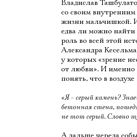
Владислав Ташбулатов)
со своим внутренним
жизни мальчишкой. И
едва ли можно найти 
роль во всей этой ис
Александра Кесельма
у которых «зрение н
от любви». И именно
понять, что в воздух
«Я – серый камень? Знае
бетонная стена, пошед
не тот серый. Словно т
А дальше череда соб