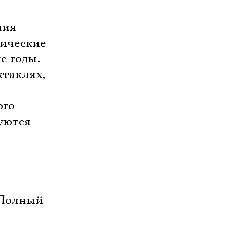
ния
гические
е годы.
ктаклях,
.
ого
уются
 Полный