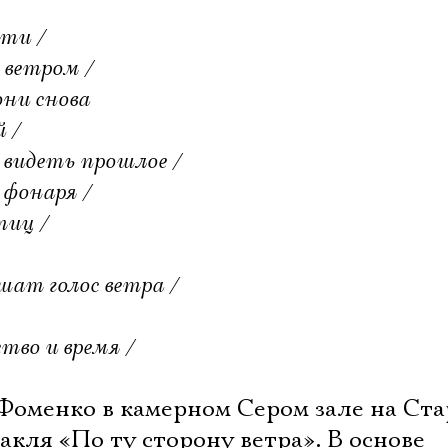
ти /
ветром /
ни снова
 /
 видеть прошлое /
 фонаря /
тиц /
ат голос ветра /
тво и время /
Фоменко в камерном Сером зале на Ст
акля «По ту сторону ветра». В основе