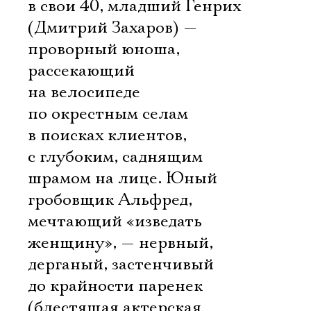
в свои 40, младший Генрих
(Дмитрий Захаров) —
проворный юноша,
рассекающий
на велосипеде
по окрестным селам
в поисках клиентов,
с глубоким, саднящим
шрамом на лице. Юный
гробовщик Альфред,
мечтающий «изведать
женщину», — нервный,
дерганый, застенчивый
до крайности паренек
(блестящая актерская