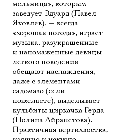
мельница», которым
заведует Эдуард (Павел
Имя
Яковлев), — всегда
«хорошая погода», играет
музыка, разукрашенные
и напомаженные девицы
легкого поведения
Ознакомиться
обещают наслаждения,
даже с элементами
садомазо (если
пожелаете), выделывает
кульбиты циркачка Герда
(Полина Айрапетова).
Практичная вертихвостка,
изящно и искусно