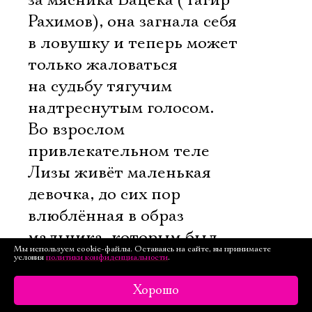
за мясника Вацека (Тагир
Рахимов), она загнала себя
в ловушку и теперь может
только жаловаться
на судьбу тягучим
надтреснутым голосом.
Во взрослом
привлекательном теле
Лизы живёт маленькая
девочка, до сих пор
влюблённая в образ
мальчика, которым был
Мы используем cookie-файлы. Оставаясь на сайте, вы принимаете
когда-то Кроль. Не просто
условия
политики конфиденциальности
.
так героиня Кутеповой
Хорошо
говорит об этом со сцены.