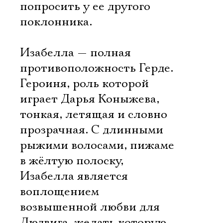
попросить у ее другого
поклонника.
Изабелла — полная
противоположность Герде.
Героиня, роль которой
играет Дарья Коныжева,
тонкая, летящая и словно
прозрачная. С длинными
рыжими волосами, пижаме
в жёлтую полоску,
Изабелла является
воплощением
возвышенной любви для
Людвига, желать которую