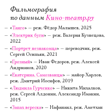
Фильмография
по данным
Кино-театр.ру
«
Танго
» — реж. Фёдор Малышев, 2025
«
Электрик буги
» — реж. Валерия Кузнецова,
2022
«
Портрет незнакомца
» — переводчик, реж.
Сергей Осипьян, 2021
«
Грозный
» — Иван Федоров, реж. Алексей
Андрианов, 2020
«
Екатерина. Самозванцы
» — майор Харлов,
реж. Дмитрий Иосифов, 2019
«
Людмила Гурченко
» — Никита Михалков,
реж. Сергей Алдонин, Александр Имакин,
2015
«
Запах вереска
» — Нафанаил, реж. Аметхан