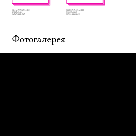
Имя
Фотогалерея
Ознакомиться
5 октября, 19:00
13 октября, 19:00
…Души
Маяковский.
Послушайте
Новая сцена,
Малый зал
Старая сцена,
Серый зал
КУПИТЬ БИЛЕТ
КУПИТЬ БИЛЕТ