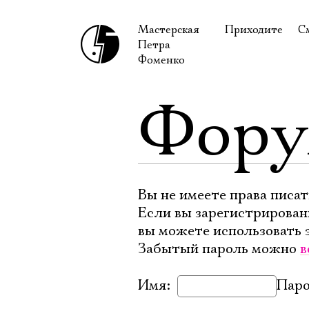
Мастерская
Приходите
С
Петра
В сентябре
С
Фоменко
В октябре
Н
Фор
Гастроли
Н
Доступ для ин
В
Правила посе
В
Как добраться
Ф
Вы не имеете права писат
Если вы зарегистрирован
вы можете использовать 
Забытый пароль можно
в
Имя:
Паро