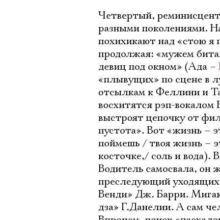
Четвертый, реминисцентн
разными поколениями. На
похихикают над «стою я 
продолжая: «мужем битая
девиц под окном» (Ада –
«плывущих» по сцене в л
отсылкам к Феллини и Та
восхитятся рэп-вокалом 
выстроят цепочку от фил
пустота». Вот «жизнь – 
поймешь / твоя жизнь – э
косточке,/ соль и вода).
Водитель самосвала, он 
преследующий уходящих в
Венди» Дж. Барри. Мига
дза» Г.Данелии. А сам че