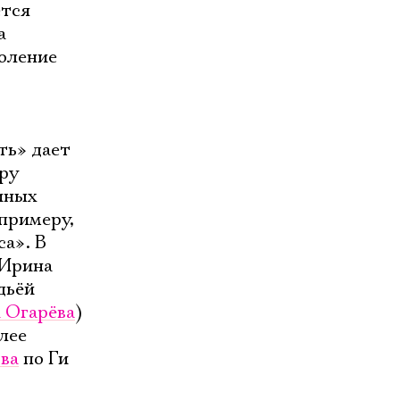
ется
а
оление
ть» дает
ру
иных
 примеру,
а». В
 Ирина
дьёй
 Огарёва
)
лее
ва
по Ги