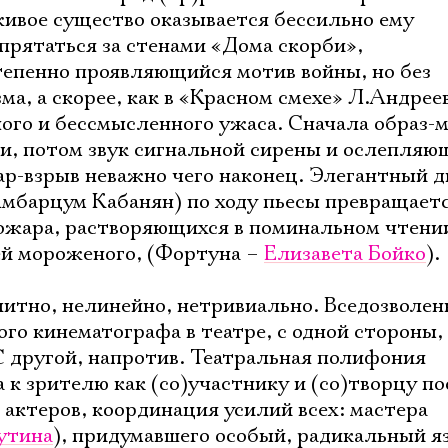
живое существо оказывается бессильно ему
спрятаться за стенами «Дома скорби»,
епенно проявляющийся мотив войны, но без
, а скорее, как в «Красном смехе» Л.Андреев
го и бессмысленного ужаса. Сначала образ-
и, потом звук сигнальной сирены и ослепляю
р-взрыв неважно чего наконец. Элегантный д
мбарцум Кабанян) по ходу пьесы превращаетс
пожара, растворяющихся в поминальном чтени
й мороженого, (Фортуна –
Елизавета Бойко
).
итно, нелинейно, нетривиально. Вседозволен
го кинематографа в театре, с одной стороны,
С другой, напротив. Театральная полифония
к зрителю как (со)участнику и (со)творцу по
 актеров, координация усилий всех: мастера
утина
), придумавшего особый, радикальный я