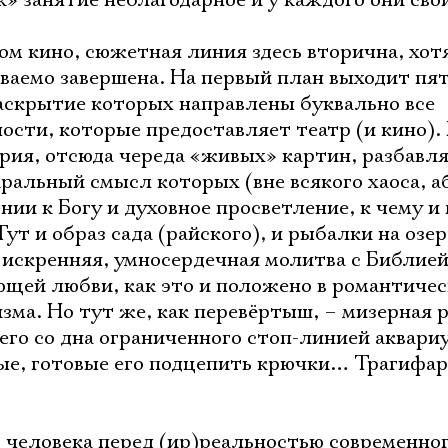
к» занятие неблагодарное и у каждого они св
ом кино, сюжетная линия здесь вторична, хот
ываемо завершена. На первый план выходит пя
раскрытие которых направлены буквально все
сти, которые предоставляет театр (и кино).
рия, отсюда череда «живых» картин, разбавл
ральный смысл которых (вне всякого хаоса, а
ии к Богу и духовное просветление, к чему и
ут и образ сада (райского), и рыбалки на озер
 искренняя, умносердечная молитва с Библией 
щей любви, как это и положено в романтиче
ма. Но тут же, как перевёртыш, – мизерная 
го со дна ограниченного стоп-линией аквари
ые, готовые его подцепить крючки… Трагифар
 человека перед (ир)реальностью современно