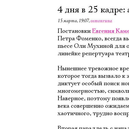
4 дня в 25 кадре:
15 марта, 19:07
,
osmonruna
Постановки
Евгения Кам
Петра Фоменко, всегда в
пьесе Оли Мухиной для 
линейке репертуара теат
Нынешнее тревожное врем
которое тогда вызвало к
диктует особый поиск но
многомерностью, символ
Наверное, поэтому появл
века совершенно ожидаем
хаотичного, трудно восп
Вторая параллель с нача