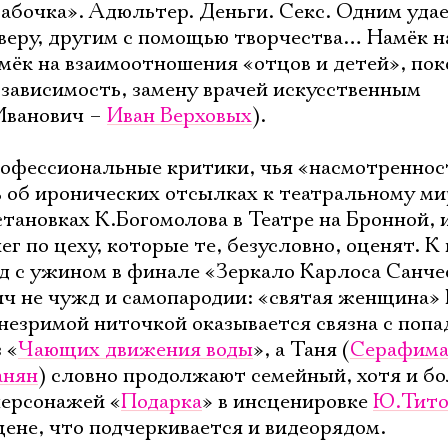
абочка». Адюльтер. Деньги. Секс. Одним уда
 веру, другим с помощью творчества… Намёк н
ёк на взаимоотношения «отцов и детей», пок
озависимость, замену врачей искусственным
Иванович –
Иван Верховых
).
офессиональные критики, чья «насмотреннос
 об иронических отсылках к театральному ми
тановках К.Богомолова в Театре на Бронной, 
г по цеху, которые те, безусловно, оценят. К
 с ужином в финале «Зеркало Карлоса Санчес
ич не чужд и самопародии: «святая женщина»
 незримой ниточкой оказывается связна с попа
 «
Чающих движения воды
», а Таня (
Серафима
анян
) словно продолжают семейный, хотя и бо
Электропочта
персонажей «
Подарка
» в инсценировке
Ю.Тито
цене, что подчеркивается и видеорядом.