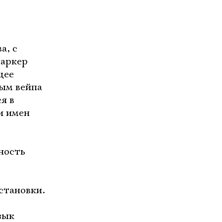
а, с
маркер
щее
ым вейпа
я в
и имен
ность
становки.
зык