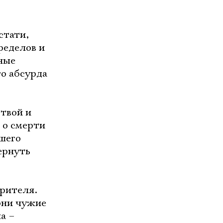
стати,
ределов и
ные
о абсурда
твой и
 о смерти
шего
ернуть
зрителя.
они чужие
а –