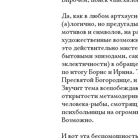
Впрочем, поиск «пасхало
Да, как в любом артхаусн
(а)логично, но предугад
мотивов и символов, на 
художественные возможно
это действительно мисте
бытовыми эпизодами, сак
эклектичности) в обращен
по итогу Борис и Ирина. Т
Пресвятой Богородице, и
Звучит тема всепобеждаю
открытости метамодерниз
человека-рыбы, смотряще
психбольницы на огромн
Возможно.
И вот эта беспомощность