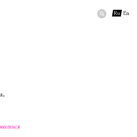
Ru
En
ный сертификат
ры
в буфете
u,
оваться