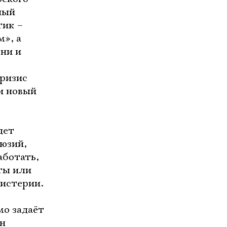
ный
тик –
», а
ни и
ризис
и новый
дет
люзий,
аботать,
сты или
мистерии.
мо задаёт
ен