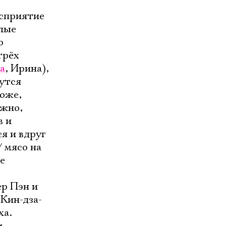
осприятие
слые
о
трёх
а
, Ирина),
утся
ложе,
ожно,
в и
я и вдруг
/ мясо на
же
ер Пэн и
Кин-дза-
ха.