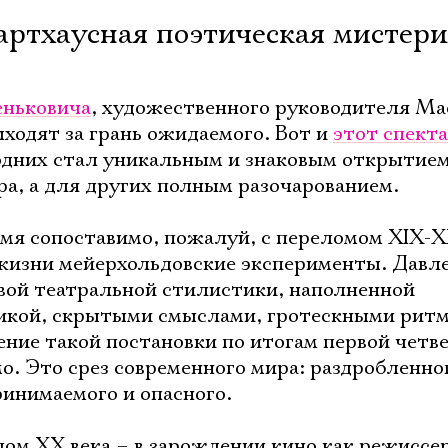
 артхаусная поэтическая мистер
еньковича
, художественного руководителя Ма
ыходят за грань ожидаемого. Вот и
этот спект
одних стал уникальным и знаковым открытием
ра, а для других полным разочарованием.
я сопоставимо, пожалуй, с переломом XIX-X
 жизни мейерхольдовские эксперименты. Давл
вой театральной стилистики, наполненной
икой, скрытыми смыслами, гротескными ритм
ение такой постановки по итогам первой четв
о. Это срез современного мира: раздробленно
ринимаемого и опасного.
лом ХХ века – в зарождении кино как режиссе