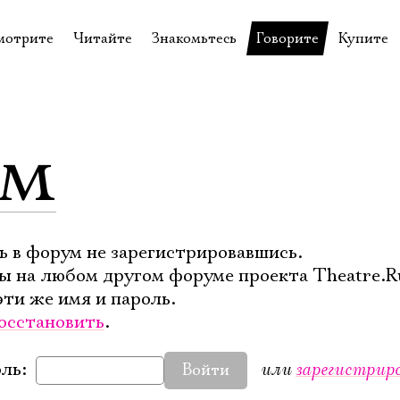
мотрите
Читайте
Знакомьтесь
Говорите
Купите
пектакли
История театра
Пётр Фоменко
Форум
Билеты
еспектакли
Пресса о театре
Евгений Каменькович
Вопросы—ответы
Подароч
ум
а нашей сцене
Новости
Актёры
Контакты
Сувени
валидов
идеотека
Архив спектаклей
Режиссёры
Личный приём
Столик 
щения
неклассные чтения
Архив проектов
Художники
отовыставка
Благодарности
Руководство
ь в форум не зарегистрировавшись.
ы на любом другом форуме проекта Theatre.R
Библиотека Гумилёва
Сотрудники
эти же имя и пароль.
Официальные документы
Юрий Степанов
осстановить
.
Владимир Максимов
или
зарегистрир
ль:
Войти