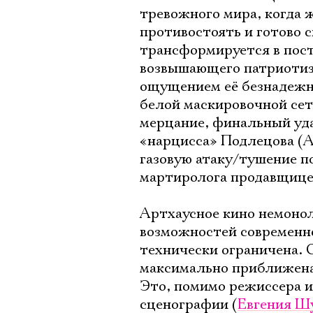
тревожного мира, когда 
противостоять и готово 
трансформируется в пост
возвышающего патриотизма
ощущением её безнадежно
белой маскировочной сет
мерцание, финальный уда
«нарцисса» Подлецова (А
газовую атаку/тушение 
мартиролога продавщице
Артхаусное кино немонол
возможностей современно
технически ограничена. 
максимально приближена 
Это, помимо режиссера и
сценографии (
Евгения Ш