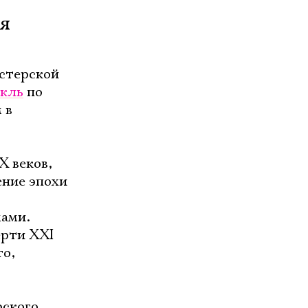
ия
стерской
акль
по
 в
X веков,
ение эпохи
ами.
ерти XXI
го,
рского