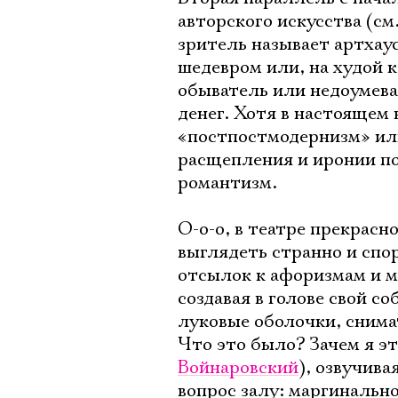
авторского искусства (с
зритель называет артхаус
шедевром или, на худой 
обыватель или недоумев
денег. Хотя в настоящем
«постпостмодернизм» ил
расщепления и иронии п
романтизм.
О-о-о, в театре прекрас
выглядеть странно и спор
отсылок к афоризмам и м
создавая в голове свой с
луковые оболочки, снима
Что это было? Зачем я э
Войнаровский
), озвучив
вопрос залу: маргинальн