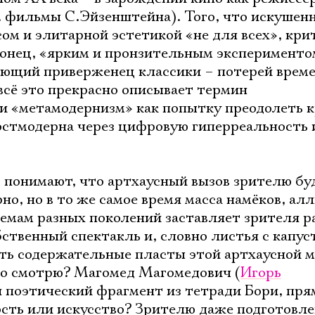
м. фильмы С.Эйзенштейна). Того, что искушен
ом и элитарной эстетикой «не для всех», кри
конец, «ярким и пронзительным экспериментом
ающий приверженец классики – потерей време
 всё это прекрасно описывает термин
и «метамодернизм» как попытку преодолеть к
остмодерна через цифровую гиперреальность 
но понимают, что артхаусный вызов зрителю бу
но, но в то же самое время масса намёков, ал
емам разных поколений заставляет зрителя р
обственный спектакль и, словно листья с капу
ть содержательные пласты этой артхаусной 
то смотрю? Магомед Магомедович (
Игорь
ая поэтический фрагмент из тетради Бори, пря
ость или искусство? Зрителю даже подготовл