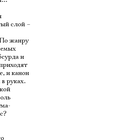
ои…
я
тый слой –
 По жанру
яемых
бсурда и
 приходят
е, и канон
в руках.
ской
роль
ума-
с?
го