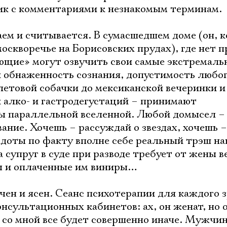
ик с комментариями к незнакомым терминам.
ем и считывается. В сумасшедшем доме (он, к
оскворечье на Борисовских прудах), где нет п
ющие» могут озвучить свои самые экстремаль
 обнаженность сознания, допустимость любог
олетовой собачки до мексиканской вечеринки и
 алко- и гастродегустаций – принимают
ы параллельной вселенной. Любой домысел – 
ание. Хочешь – рассуждай о звездах, хочешь –
доты по факту вполне себе реальный трэш на
 супруг в суде при разводе требует от жены в
ы и оплаченные им виниры…
чен и ясен. Сеанс психотерапии для каждого 
сультационных кабинетов: ах, он женат, но 
, со мной все будет совершенно иначе. Мужчин