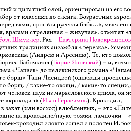
Имя
ый и цитатный слой, ориентирован на его в
бор от классики до сленга. Возрастные взро
перед вами, простая русская баба…», мысленн
, врагами стрелянная – живучая», отметят «
Ознакомиться
Роза Шмуклер
, Рая –
Екатерина Новокрещенов
учших традициях ансамбля «Березка». Усмехн
рковским (Андрею и Арсению). Те, кто помо
Бориса Бабочкина (
Борис Яновский
) – и, возм
ьма «Чапаев» до пелевинского романа «Чапае
это борщ» Тани Лисицкой (однажды проснешьс
то борщ. / какие-то овощи, / какие-то специи,
 Вот человек-паук из марвеловского цикла, он 
же «крокодил» (
Иван Герасимов
). Крокодил,
 закат (или восход) влюбленных, – это «Пит
ющие на крокодиле/пауке рожки-лампочки – «
ловек-крокодил словно сошел с полотен И.Бос