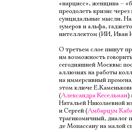
«нарцисс», женщина – «б
преодолеть кризис через
суицидальные мысли. Нам
зумеров и альфа, гаджет
интеллектом (ИИ, Иван 
О третьем слое пишут пр
им возможность говорить
сегодняшней Москвы: пос
аллюзиях на работы колле
на иммерсивный променад
этом ключе Е.Каменьков
(
Александра Кесельман
)
Натальей Николаевной из
и Сергей (
Амбарцум Каб
трагикомичный, диалог 
де Мопассану на малой с