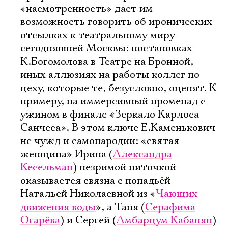
«насмотренность» дает им
возможность говорить об иронических
отсылках к театральному миру
сегодняшней Москвы: постановках
К.Богомолова в Театре на Бронной,
иных аллюзиях на работы коллег по
цеху, которые те, безусловно, оценят. К
примеру, на иммерсивный променад с
ужином в финале «Зеркало Карлоса
Санчеса». В этом ключе Е.Каменькович
не чужд и самопародии: «святая
женщина» Ирина (
Александра
Кесельман
) незримой ниточкой
оказывается связна с попадьёй
Натальей Николаевной из «
Чающих
движения воды
», а Таня (
Серафима
Огарёва
) и Сергей (
Амбарцум Кабанян
)