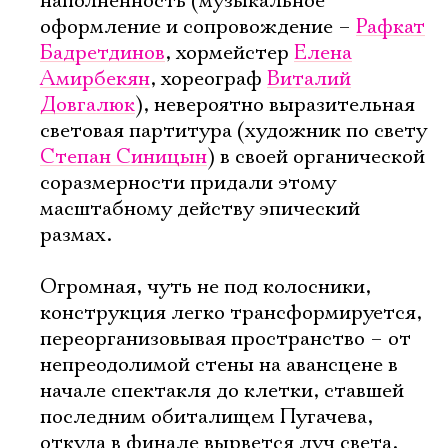
наполненность (музыкальное
оформление и сопровождение –
Рафкат
Бадретдинов
, хормейстер
Елена
Амирбекян
, хореограф
Виталий
Довгалюк
), невероятно выразительная
световая партитура (художник по свету
Степан Синицын
) в своей органической
соразмерности придали этому
масштабному действу эпический
размах.
Огромная, чуть не под колосники,
конструкция легко трансформируется,
переорганизовывая пространство – от
непреодолимой стены на авансцене в
начале спектакля до клетки, ставшей
последним обиталищем Пугачева,
откуда в финале вырвется луч света,