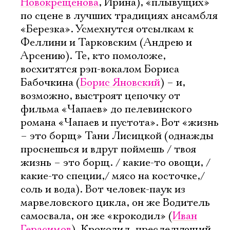
Новокрещенова
, Ирина), «плывущих»
по сцене в лучших традициях ансамбля
«Березка». Усмехнутся отсылкам к
Феллини и Тарковским (Андрею и
Арсению). Те, кто помоложе,
восхитятся рэп-вокалом Бориса
Бабочкина (
Борис Яновский
) – и,
возможно, выстроят цепочку от
фильма «Чапаев» до пелевинского
романа «Чапаев и пустота». Вот «жизнь
– это борщ» Тани Лисицкой (однажды
проснешься и вдруг поймешь / твоя
жизнь – это борщ. / какие-то овощи, /
какие-то специи,/ мясо на косточке,/
соль и вода). Вот человек-паук из
марвеловского цикла, он же Водитель
самосвала, он же «крокодил» (
Иван
Герасимов
). Крокодил, преследующий