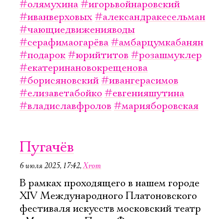
#олямухина
#игорьвойнаровский
#иванверховых
#александракесельман
#чающиедвиженияводы
#серафимаогарёва
#амбарцумкабанян
#подарок
#юрийтитов
#розашмуклер
#екатеринановокрещенова
#борисяновский
#ивангерасимов
#елизаветабойко
#евгенияшутина
#владиславфролов
#марияборовская
Пугачёв
6 июля 2025, 17:42
,
Xrom
В рамках проходящего в нашем городе
XIV Международного Платоновского
фестиваля искусств московский театр