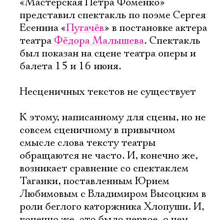
«Мастерская Петра Фоменко»
представил спектакль по поэме Сергея
Есенина «
Пугачёв
» в постановке актера
театра
Фёдора Малышева
. Спектакль
был показан на сцене театра оперы и
балета 15 и 16 июня.
Несценичных текстов не существует
К этому, написанному для сцены, но не
совсем сценичному в привычном
смысле слова тексту театры
обращаются не часто. И, конечно же,
возникает сравнение со спектаклем
Таганки, поставленным Юрием
Любимовым с Владимиром Высоцким в
роли беглого каторжника Хлопуши. И,
конечно же, это было первое, о чем