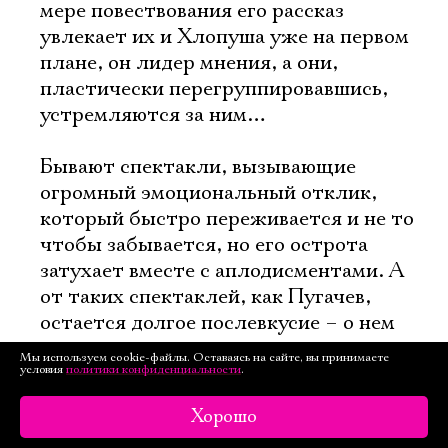
мере повествования его рассказ
увлекает их и Хлопуша уже на первом
плане, он лидер мнения, а они,
пластически перегруппировавшись,
устремляются за ним…
Бывают спектакли, вызывающие
огромный эмоциональный отклик,
который быстро переживается и не то
чтобы забывается, но его острота
затухает вместе с аплодисментами. А
от таких спектаклей, как Пугачев,
остается долгое послевкусие – о нем
продолжаешь размышлять,
Мы используем cookie-файлы. Оставаясь на сайте, вы принимаете
условия
прокручиваешь в памяти какие-то
политики конфиденциальности
.
сцены, порой даже приходишь к
Хорошо
неожиданным выводам.