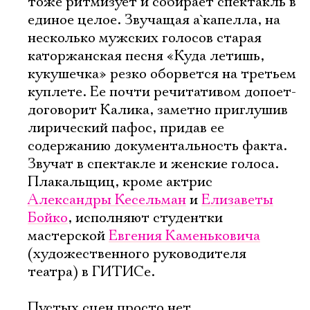
тоже ритмизует и собирает спектакль в
единое целое. Звучащая а`капелла, на
несколько мужских голосов старая
каторжанская песня «Куда летишь,
кукушечка» резко оборвется на третьем
куплете. Ее почти речитативом допоет-
договорит Калика, заметно приглушив
лирический пафос, придав ее
содержанию документальность факта.
Звучат в спектакле и женские голоса.
Плакальщиц, кроме актрис
Александры Кесельман
и
Елизаветы
Бойко
, исполняют студентки
мастерской
Евгения Каменьковича
(художественного руководителя
театра) в ГИТИСе.
Пустых сцен просто нет