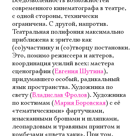
Вседозволенность возможностей
современного кинематографа в театре,
с одной стороны, технически
ограничена. С другой, напротив.
Театральная полифония максимально
приближена к зрителю как
(со)участнику и (со)творцу постановки.
Это, помимо режиссера и актеров,
координация усилий всех: мастера
сценографии (
Евгения Шутина
),
придумавшего особый, радикальный
язык пространства. Художника по
свету (
Владислав Фролов
). Художника
по костюмам (
Мария Боровская
) с её
«тематическими» фартучками,
Электропочта
изысканными брошами и шляпками,
леопардовым и травяным принтом и
комбезами «цвета хаки». При том,