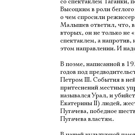
со спектаклем Таганки,
Высоцким в роли беглого
о чем спросили режиссер
Малышев ответил, что, во
вторых, он не только не 
спектаклем, а напротив, 
этом направлении. И надо
В поэме, написанной в 19
годов под предводительс
Петром III. События в н
притеснений местных упр
назывался Урал, и убийс
Екатерины II) людей, жес
Пугачева, победное шест
Пугачева властям.
В нашей культурной памя