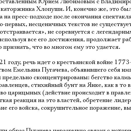
 поставленным Юрием Любимовым с Владимир
 каторжника Хлопуши. И, конечно же, это был
а на пресс-подходе после окончания спектакл
-первых, несценичных текстов не существует,
«отстраивается», не соревнуется с легендарны
используя все его достижения, продолжает ра
 признать, что во многом ему это удается.
21 году, речь идет о крестьянской войне 177
твом Емельяна Пугачева, объявившего себя и
ей предельно сконцентрированы: бегство калм
авленцев, стихийный бунт на Яике, как в то 
тво царицыных (действие происходит в правл
ткая реакция на это властей, обретение лидер
вие его войска, сокрушительное поражение, в
ти образ Пугачева неразрывно связан с истор