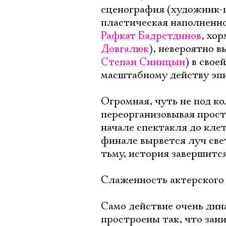
сценография (художник
пластическая наполненн
Рафкат Бадретдинов
, хо
Довгалюк
), невероятно 
Степан Синицын
) в сво
масштабному действу эпи
Огромная, чуть не под к
переорганизовывая прост
начале спектакля до кле
финале вырвется луч свет
тьму, история завершится
Слаженность актерского
Само действие очень дин
простроены так, что зан