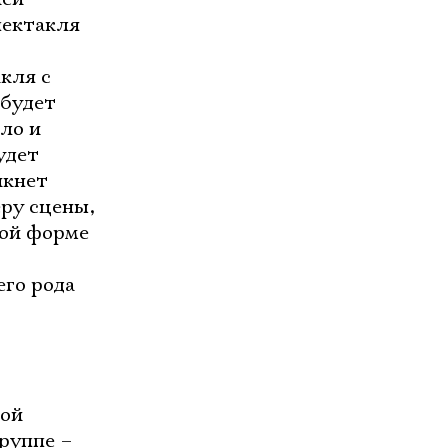
пектакля
кля с
 будет
ло и
удет
икнет
еру сцены,
ной форме
его рода
кой
руппе –