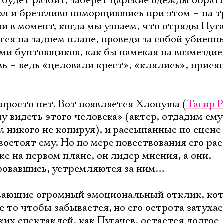
 будет разбит, заберет царские одежды обрат
л и брезгливо поморщившись при этом – на т
и в момент, когда мы узнаем, что отряды Пуг
ся на заднем плане, проведя за собой убиенн
и бунтовщиков, как бы намекая на возмездие
ь – ведь «целовали крест», «клялись», прися
 просто нет. Вот появляется Хлопуша (
Тагир 
у видеть этого человека» (актер, отдадим ем
, никого не копируя), и рассыпанные по сцене 
востоят ему. Но по мере повествования его рас
е на первом плане, он лидер мнения, а они,
ровавшись, устремляются за ним…
вающие огромный эмоциональный отклик, ко
 то чтобы забывается, но его острота затухае
их спектаклей, как Пугачев, остается долгое