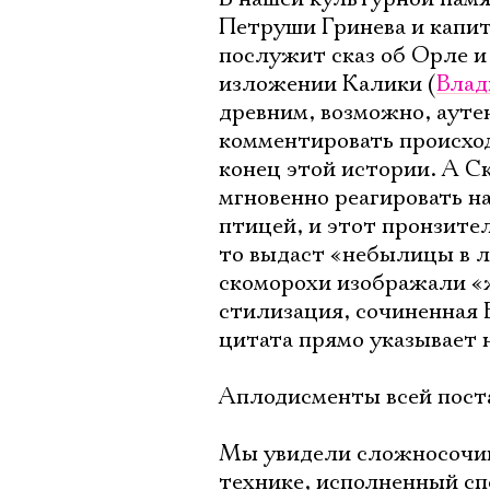
Петруши Гринева и капи
послужит сказ об Орле и
изложении Калики (
Влад
древним, возможно, аут
комментировать происход
конец этой истории. А С
мгновенно реагировать на
птицей, и этот пронзител
то выдаст «небылицы в л
скоморохи изображали «ж
стилизация, сочиненная 
цитата прямо указывает н
Аплодисменты всей пост
Мы увидели сложносочине
технике, исполненный сп