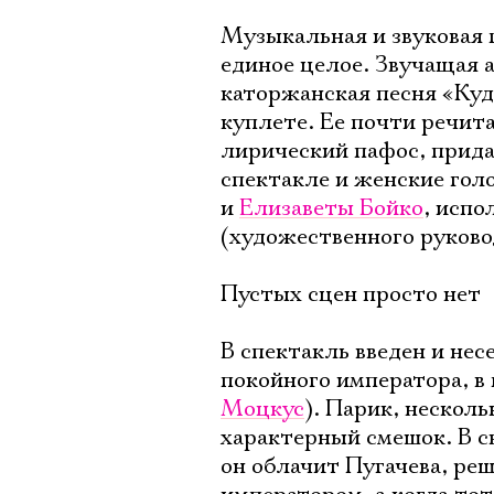
Музыкальная и звуковая 
единое целое. Звучащая а
каторжанская песня «Куд
куплете. Ее почти речит
лирический пафос, прида
спектакле и женские гол
и
Елизаветы Бойко
, исп
(художественного руково
Пустых сцен просто нет
В спектакль введен и не
покойного императора, в 
Моцкус
). Парик, нескол
характерный смешок. В с
он облачит Пугачева, ре