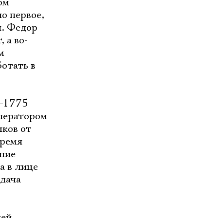
ом
о первое,
я. Федор
 а во-
м
ботать в
3–1775
мператором
ыков от
время
ение
а в лице
ыдача
ией