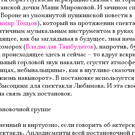
танской дочки Маши Мироновой. И зачином с
 Вороне из упомянутой пушкинской повести в
имир Топцов
), который на протяжении спекта
ентичным музыкальным инструментом в руках
ящее, как бы заглядывая в будущее, зная нача
коморох (
Владислав Ташбулатов
), напротив, б
 происходящее здесь и сейчас – то вдруг вскр
ьный горловой звук накалит, сгустит атмо­сф
ицах, небывальщины», как в шутливо-сказоч
изнь навыворот». В постановке используется
Высоцким для спектакля Любимова. И эта сво
а связь двух постановок.
ановочной группе
нный и виртуозно, если говорить об актерс
ектакль. Аплодисменты всей постановочной г