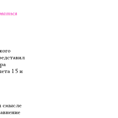
оваться
кого
редставил
тра
лета 15 и
м смысле
равнение