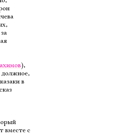
но,
рон
ачева
ых,
 за
гая
Рахимов
),
у должное,
казаки в
сказ
торый
т вместе с