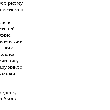
ует ритму
спектакля:
,
нас в
степей
рхние
ене и уже
ствия.
ной из
ижение,
разу никто
альный
еждена,
то было