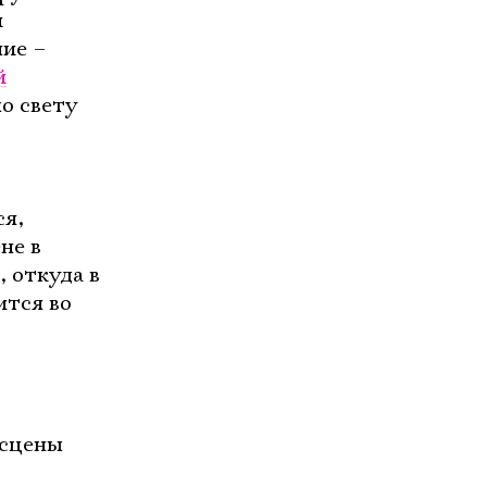
и
ие –
й
о свету
ся,
не в
 откуда в
ится во
нсцены