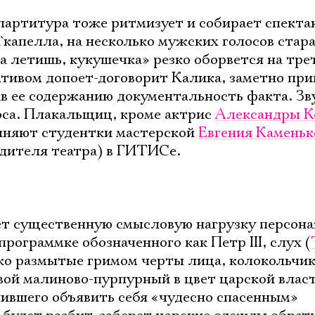
партитура тоже ритмизует и собирает спекта
`капелла, на несколько мужских голосов стар
а летишь, кукушечка» резко оборвется на тре
ативом допоет-договорит Калика, заметно пр
в ее содержанию документальность факта. Зв
оса. Плакальщиц, кроме актрис
Александры К
олняют студентки мастерской
Евгения Каменьк
дителя театра) в ГИТИСе.
сет существенную смысловую нагрузку персон
программке обозначенного как Петр III, слух (
ько размытые гримом черты лица, колокольчик 
вой малиново-пурпурный в цвет царской влас
шившего объявить себя «чудесно спасенным»