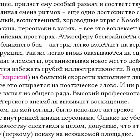
ее, придает ему особый размах и соответств
оянная смена ритмов – еще одно достоинство 
ный, воинственный, хороводные игры с Козой
зина, персонажи в харях, – все это вовлекает 
сийских просторах. Атмосферу бескрайности 
ближнего боя – актеры легко взлетают на ве
рукции, так же легко вновь оказываются на сц
е элементы, организовывая новое место дей
тся избежать грубой иллюстративности. В од
Свирский
) на большой скорости выполняет дв
се это опирается на поэтическое слово. И ни 
 не выпал из общего ряда. Высокий профессион
ктерского ансамбля вызывают восхищение.
м, на мой взгляд, было неполное актерское
 внутренней жизни персонажа. Однако не уб
качеству спектакля в целом, допускаю, что э
 (первому) показу на незнакомой площадке.