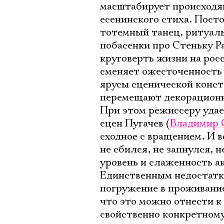
масштабирует происходящ
есенинского стиха. Пост
тотемный танец, ритуаль
побасенки про Стеньку Ра
круговерть жизни на рос
сменяет ожесточенность 
ярусы сценической конст
перемещают декорационны
При этом режиссеру удае
сцен Пугачев (
Владимир 
сходное с вращением. И в
не сбился, не запнулся,
уровень и слаженность а
Единственным недостатко
погружение в проживание
что это можно отнести к 
свойственно конкретному