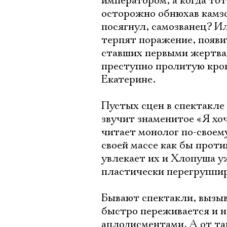
императором, а когда тот
осторожно обнюхав камзо
посягнул, самозванец? Ил
терпят поражение, появит
ставших первыми жертвам
преступно пролитую кров
Екатерине.
Пустых сцен в спектакле
звучит знаменитое «Я хоч
читает монолог по-своему
своей массе как бы проти
увлекает их и Хлопуша уж
пластически перегруппи
Бывают спектакли, вызы
быстро переживается и не
аплодисментами. А от так