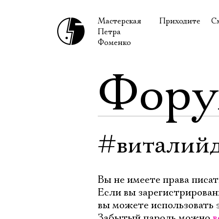
Мастерская
Приходите
С
Петра
В сентябре
С
Фоменко
В октябре
Н
Фор
Гастроли
Н
Доступ для ин
В
Правила посе
В
Как добраться
Ф
#виталий
Вы не имеете права писат
Если вы зарегистрирован
вы можете использовать 
Забытый пароль можно
в