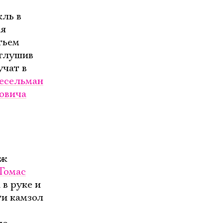
кль в
ая
тьем
иглушив
учат в
есельман
овича
аж
Томас
в руке и
ти камзол