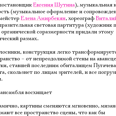
-постановщик
Евгения Шутина
), музыкальная 
ость (музыкальное оформление и сопровожден
рмейстер
Елена Амирбекян
, хореограф
Витали
выразительная световая партитура (художник п
ей органической соразмерности придали этому
ческий размах.
олосники, конструкция легко трансформирует
Электропочта
ранство – от непреодолимой стены на авансце
тки, ставшей последним обиталищем Пугачева,
а, скользнет по лицам зрителей, и все погруз
Имя
.
 ансамбля восхищает
амично, картины сменяются мгновенно, миза
Ознакомиться
имают все пространство сцены, что как бы