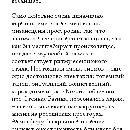
восхищает
Имя
Само действие очень динамично,
картины сменяются мгновенно,
мизансцены простроены так, что
занимают все пространство сцены, что
как бы масштабирует происходящее,
Ознакомиться
придает ему особый размах и
соответствует ритму есенинского
стиха. Постоянная смена ритмов – еще
одно достоинство спектакля: тотемный
танец, ритуальный, воинственный,
хороводные игры с Козой, побасенки
про Стеньку Разина, персонажи в харях,
– все это вовлекает нас в круговерть
жизни на российских просторах.
Атмосферу бескрайности степей
сменяет ожесточенность ближнего боя