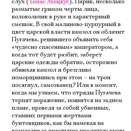
слух (
Томас Моцкус
). Парик, несколько
размытые гримом черты лица,
колокольчик в руке и характерный
смешок. В свой малиново-пурпурный в
цвет царской власти камзол он облачит
Пугачева, решившего объявить себя
«чудесно спасенным» императором, а
когда тот будет разбит, заберет
царские одежды обратно, осторожно
обнюхав камзол и брезгливо
поморщившись при этом – на трон
посягнул, самозванец? Или в момент,
когда мы узнаем, что отряды Пугачева
терпят поражение, появится на заднем
плане, проведя за собой убиенных,
ставших первыми жертвами
бунтовщиков, как бы намекая на
возмездие за преступно пролитую кровь