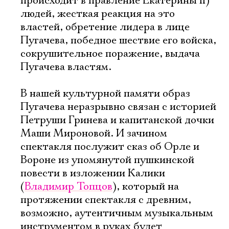
происходит в правление Екатерины II)
людей, жесткая реакция на это
властей, обретение лидера в лице
Пугачева, победное шествие его войска,
сокрушительное поражение, выдача
Пугачева властям.
В нашей культурной памяти образ
Пугачева неразрывно связан с историей
Петруши Гринева и капитанской дочки
Маши Мироновой. И зачином
спектакля послужит сказ об Орле и
Вороне из упомянутой пушкинской
повести в изложении Калики
(
Владимир Топцов
), который на
протяжении спектакля с древним,
возможно, аутентичным музыкальным
инструментом в руках будет