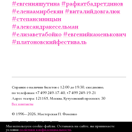
#евгенияшутина
#рафкатбадретдинов
#еленаамирбекян
#виталийдовгалюк
#степансиницын
#александракесельман
#елизаветабойко
#евгенийкаменькович
#платоновскийфестиваль
Справки о наличии билетов с 12:00 до 19:30, ежедневно,
по телефонам
+7 499 249‑17‑40
,
+7 499 249‑19‑21
Адрес театра: 121165, Москва, Кутузовский проспект, 30
Все контакты
©
1996—2026, Мастерская П. Фоменко
Подписаться
Мы используем cookie-файлы. Оставаясь на сайте, вы принимаете
условия
политики конфиденциальности
.