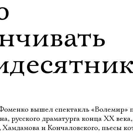
ю
енчивать
идесятник
Фоменко вышел спектакль «Волемир» п
, русского драматурга конца XX века,
, Хамдамова и Кончаловского, пьесы ко