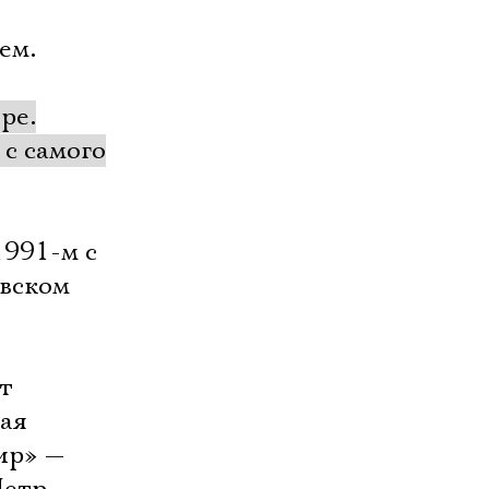
ем.
ре.
с самого
1991-м с
вском
т
кая
ир» —