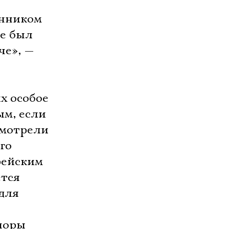
онником
се был
че», —
х особое
ым, если
смотрели
го
рейским
ется
 для
споры