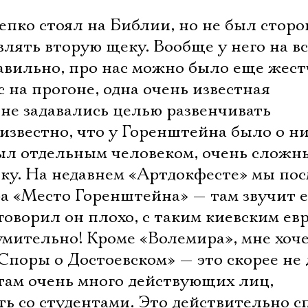
епко стоял на Библии, но не был стор
авлять вторую щеку. Вообще у него на в
равильно, про нас можно было еще жест
с на прогоне, одна очень известная
не задавались целью развенчивать
известно, что у Горенштейна было о ни
был отдельным человеком, очень сложн
ку. На недавнем «Артдокфесте» мы по
 «Место Горенштейна» — там звучит е
 говорил он плохо, с таким киевским ев
умительно! Кроме «Волемира», мне хоч
«Споры о Достоевском» — это скорее не
 там очень много действующих лиц,
ать со студентами. Это действительно 