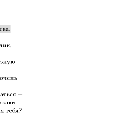
тва.
лик,
езную
 очень
раться —
никают
я тебя?