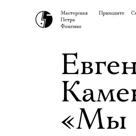
Мастерская
Приходите
С
Петра
В сентябре
С
Фоменко
В октябре
Н
Гастроли
Н
Евге
Доступ для ин
В
Правила посе
В
Каме
Как добраться
Ф
«Мы 