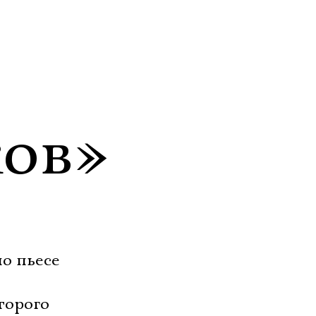
ов»
о пьесе
торого