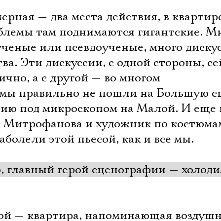
Имя
ерная — два места действия, в квартир
облемы там поднимаются гигантские. М
ченые или псевдоученые, много диску
ва. Эти дискуссии, с одной стороны, се
Ознакомиться
ично, а с другой — во многом
 мы правильно не пошли на Большую сц
рию под микроскопом на Малой. И еще 
я Митрофанова и художник по костюма
болели этой пьесой, как и все мы.
, главный герой сценографии — холод
рой — квартира, напоминающая воздуш