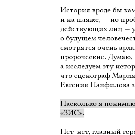
История вроде бы кам
и на пляже, — но пр
действующих лиц — у
о будущем человечест
смотрятся очень арха
пророческие. Думаю,
а исследуем эту исто
что сценограф Мари
Евгения Панфилова за
Насколько я понимаю
«ЗИС».
Нет-нет, главный ге