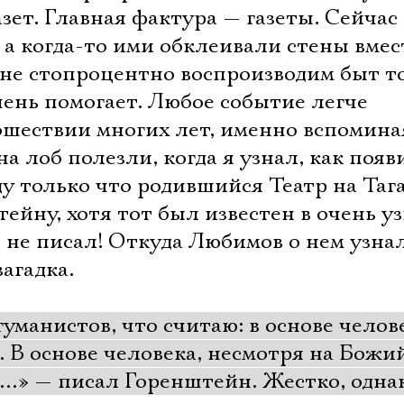
азет. Главная фактура — газеты. Сейчас 
, а когда-то ими обклеивали стены вмес
 не стопроцентно воспроизводим быт т
чень помогает. Любое событие легче
ошествии многих лет, именно вспомина
 на лоб полезли, когда я узнал, как появ
ду только что родившийся Театр на Таг
тейну, хотя тот был известен в очень у
го не писал! Откуда Любимов о нем узна
агадка.
гуманистов, что считаю: в основе челов
о. В основе человека, несмотря на Божи
о…» — писал Горенштейн. Жестко, одна