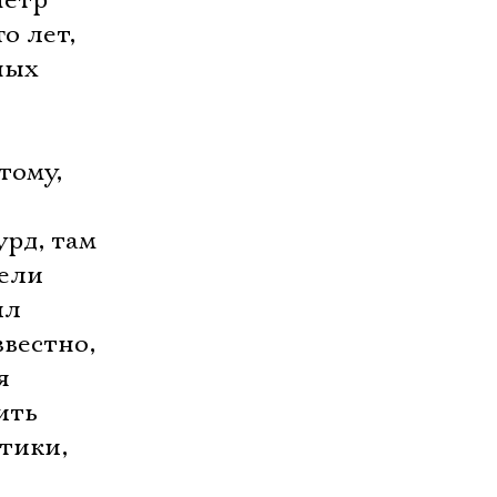
Петр
о лет,
ных
тому,
урд, там
тели
ил
звестно,
я
ить
итики,