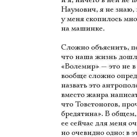
и я, ничего в ней не
Наумович, я не знаю, 
у меня скопилось мно
на машинке.
Сложно объяснить, по
что наша жизнь дошл
«Волемир» — это не в
вообще сложно опред
назвать это антропо
вместо жанра написат
что Товстоногов, про
бредятина». В общем,
ее сейчас для меня о
но очевидно одно: в 