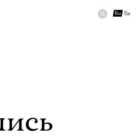
Ru
En
ный сертификат
ры
в буфете
лись