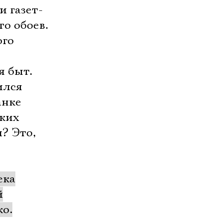
и газет-
то обоев.
ого
я быт.
ился
анке
зких
л? Это,
ека
й
ко.