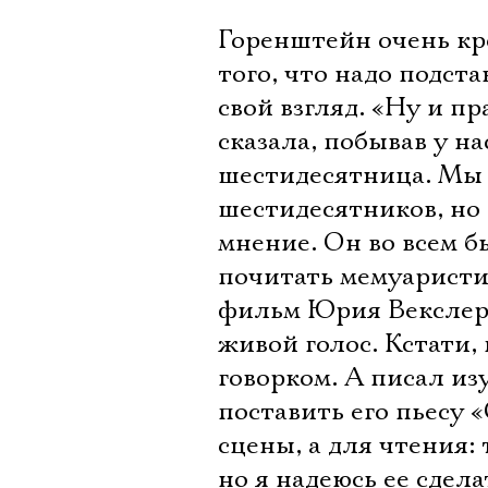
Горенштейн очень кр
того, что надо подст
свой взгляд. «Ну и п
сказала, побывав у на
шестидесятница. Мы 
шестидесятников, но 
мнение. Он во всем 
почитать мемуаристи
фильм Юрия Векслера
живой голос. Кстати,
говорком. А писал из
поставить его пьесу 
сцены, а для чтения:
но я надеюсь ее сдел