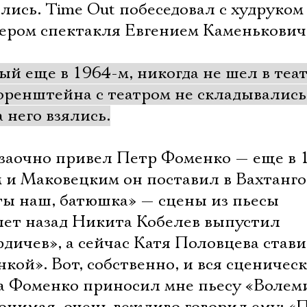
лись. Time Out побеседовал с худруком
ером спектакля Евгением Каменькович
й еще в 1964-м, никогда не шел в теат
ренштейна с театром не складывались 
а него взялись.
 заочно привел Петр Фоменко — еще в 
и Маковецким он поставил в Вахтанго
ты наш, батюшка» — сцены из пьесы
лет назад Никита Кобелев выпустил
рдичев», а сейчас Катя Половцева стави
кой». Вот, собственно, и вся сценичес
ода Фоменко приносил мне пьесу «Волем