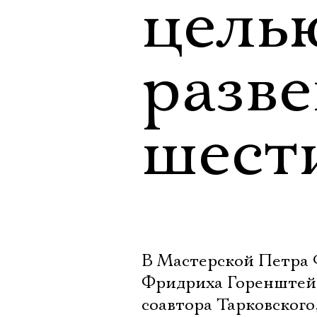
цель
разв
шест
В Мастерской Петра 
Фридриха Горенштейна
соавтора Тарковского