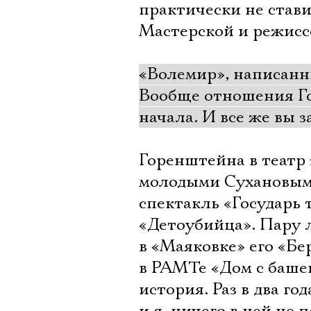
практически не стави
Мастерской и режисс
«Волемир», написанны
Вообще отношения Го
начала. И все же вы з
Горенштейна в театр
молодыми Сухановым 
спектакль «Государь 
«Детоубийца». Пару 
в «Маяковке» его «Бе
в РАМТе «Дом с башен
история. Раз в два г