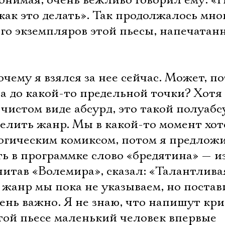
 понимая, очень вежливо говорил ему: «
как это делать». Так продолжалось мног
го экземпляров этой пьесы, напечатан
чему я взялся за нее сейчас. Может, по
а до какой-то предельной точки? Хотя
 чистом виде абсурд, это такой полуабс
елить жанр. Мы в какой-то момент хо
логическим комиксом, потом я предлож
ь в программке слово «бредятина» — и
читав «Волемира», сказал: «Талантлива
 жанр мы пока не указываем, но постав
чень важно. Я не знаю, что напишут кр
этой пьесе маленький человек впервые