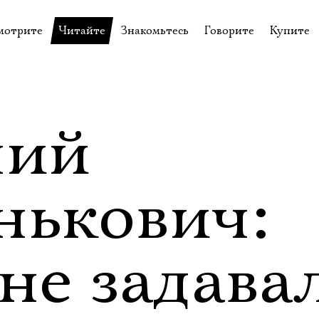
мотрите
Читайте
Знакомьтесь
Говорите
Купите
пектакли
История театра
Пётр Фоменко
Форум
Билеты
еспектакли
Пресса о театре
Евгений Каменькович
Вопросы—ответы
Подароч
а нашей сцене
Новости
Актёры
Контакты
Сувени
ний
валидов
идеотека
Архив спектаклей
Режиссёры
Личный приём
Столик 
щения
неклассные чтения
Архив проектов
Художники
нькович:
отовыставка
Благодарности
Руководство
Библиотека Гумилёва
Сотрудники
не задава
Официальные документы
Юрий Степанов
Владимир Максимов