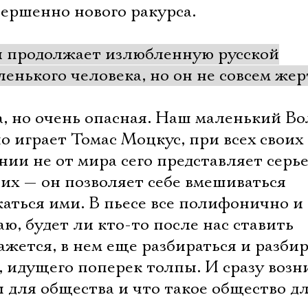
вершенно нового ракурса.
 и продолжает излюбленную русской
енького человека, но он не совсем жер
а, но очень опасная. Наш маленький Во
о играет Томас Моцкус, при всех своих
нии не от мира сего представляет серь
их — он позволяет себе вмешиваться
жаться ими. В пьесе все полифонично и
ю, будет ли кто-то после нас ставить
ажется, в нем еще разбираться и разби
Электропочта
, идущего поперек толпы. И сразу воз
ы для общества и что такое общество дл