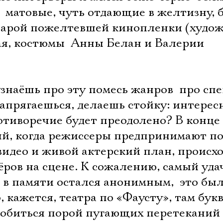
Имя
  матовые, чуть отдающие в желтизну, 
тарой пожелтевшей кинопленки (худож
я, костюмы  Анны Белан и Валерии
Ознакомиться
знаёшь про эту помесь жанров  про сп
напрягаешься, делаешь стойку: интерес
отиворечие будет преодолено? В конце
рвый, когда режиссеры предпринимают п
видео и живой актерский план, происх
тёров на сцене. К сожалению, самый уд
в памяти остался анонимным,  это бы
, кажется, театра по «Фаусту», там бук
добиться порой пугающих перетеканий