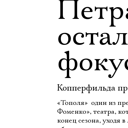
Петр
остал
фоку
Копперфильда пр
«Тополя»  один из 
Фоменко», театра, ко
конец сезона, уходя 