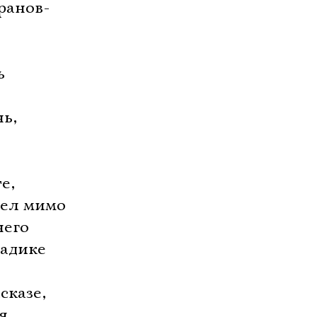
ранов-
ь
нь,
е,
шел мимо
него
садике
сказе,
я