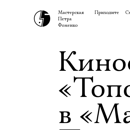
Мастерская
Приходите
С
Петра
В сентябре
С
Фоменко
В октябре
Н
Гастроли
Н
Кино
Доступ для ин
В
Правила посе
В
«Топ
Как добраться
Ф
в «М