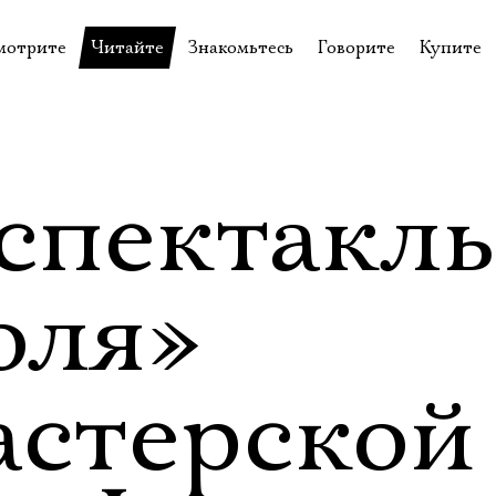
мотрите
Читайте
Знакомьтесь
Говорите
Купите
пектакли
История театра
Пётр Фоменко
Форум
Билеты
еспектакли
Пресса о театре
Евгений Каменькович
Вопросы—ответы
Подароч
а нашей сцене
Новости
Актёры
Контакты
Сувени
спектакль
валидов
идеотека
Архив спектаклей
Режиссёры
Личный приём
Столик 
щения
неклассные чтения
Архив проектов
Художники
оля»
отовыставка
Благодарности
Руководство
Библиотека Гумилёва
Сотрудники
астерской
Официальные документы
Юрий Степанов
Владимир Максимов