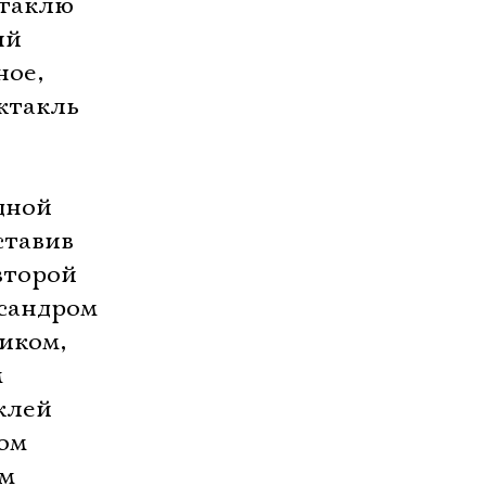
ктаклю
ый
ное,
ктакль
дной
ставив
второй
ксандром
иком,
м
клей
ном
 