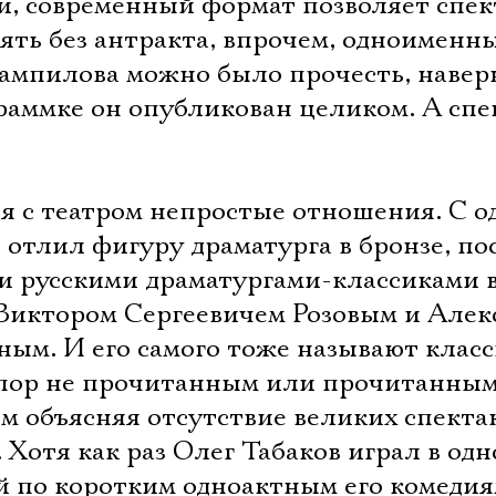
и, современный формат позволяет спе
есять без антракта, впрочем, одноименн
Вампилова можно было прочесть, навер
граммке он опубликован целиком. А спе
я с театром непростые отношения. С о
 отлил фигуру драматурга в бронзе, по
ми русскими драматургами-классиками 
с Виктором Сергеевичем Розовым и Але
ым. И его самого тоже называют класс
их пор не прочитанным или прочитанны
ым объясняя отсутствие великих спекта
 Хотя как раз Олег Табаков играл в од
 по коротким одноактным его комедиям