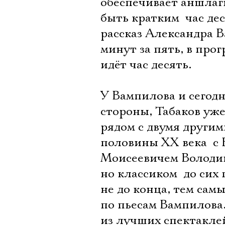
обеспечивает аншлаг
быть кратким  час д
рассказ Александра 
минут за пять, в про
идёт час десять.
У Вампилова и сегодн
стороны, Табаков уже
рядом с двумя други
половины ХХ века  
Моисеевичем Володин
но классиком  до с
не до конца, тем сам
по пьесам Вампилова.
из лучших спектаклей