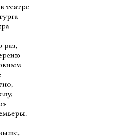
в театре
турга
ира
 раз,
версию
ловным
е
тно,
слу,
о»
емьеры.
ыше, 