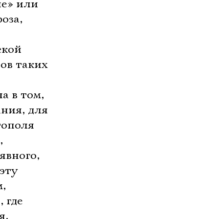
ые» или
оза,
ской
ов таких
а в том,
ания, для
ополя 
,
явного,
 эту
,
 где
я,