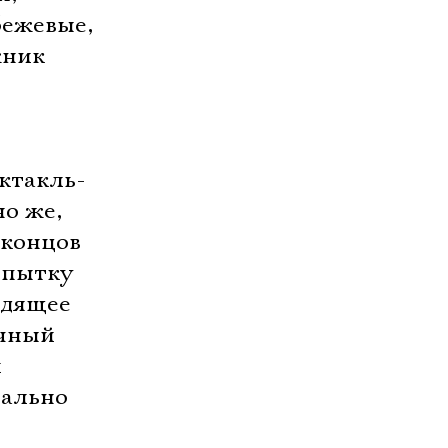
бежевые,
ник 
ектакль-
но же,
 концов
опытку
одящее
ачный
л
вально