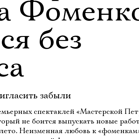
а Фоменк
ся без
са
игласить забыли
премьерных спектаклей «Мастерской Пет
торый не боится выпускать новые рабо
в лето. Неизменная любовь к «фоменкам