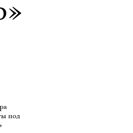
о»
ра
ты под
»