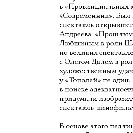
в «Провинциальных а
«Современник». Был 
спектакль открывшег
Андреева  «Прошлым
Любшиным в роли Шам
но великих спектакле
с Олегом Далем в ро
художественным удач
у «Тополей» не один,
в поиске адекватности
придумали изобразит
спектакль-кинофильм
В основе этого недлин