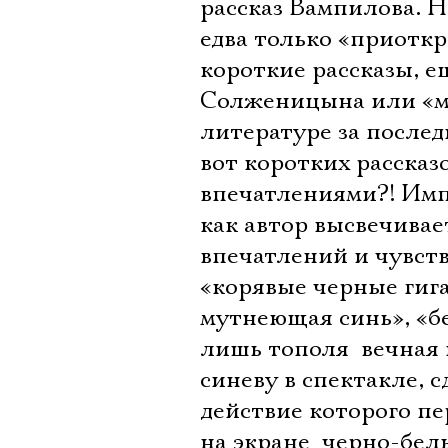
рассказ Вампилова. Н
едва только «приоткр
короткие рассказы, е
Солженицына или «мг
литературе за послед
вот коротких рассказ
впечатлениями?! Имп
как автор высвечивае
впечатлений и чувств 
«корявые черные гига
мутнеющая синь», «бе
лишь тополя  вечная 
синеву в спектакле,
действие которого пе
на экране  черно-бе