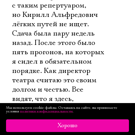
с таким репертуаром,
но Кирилл Альфредович
лёгких путей не ищет.
Сдача была пару недель
назад. После этого было
пять прогонов, на которых
я сидел в обязательном
порядке. Как директор
театра считаю это своим
долгом и честью. Все
видят, что я здесь,
участвую в процессе,
Мы используем cookie-файлы. Оставаясь на сайте, вы принимаете
условия
политики конфиденциальности
.
спектакль не брошен, что
руководство вместе
Хорошо