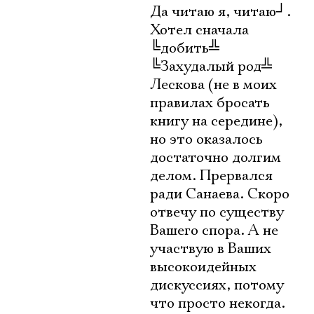
Да читаю я, читаю
┘
.
Хотел сначала
╚
добить
╩
╚
Захудалый род
╩
Лескова (не в моих
правилах бросать
книгу на середине),
но это оказалось
достаточно долгим
делом. Прервался
ради Санаева. Скоро
отвечу по существу
Вашего спора. А не
участвую в Ваших
высокоидейных
дискуссиях, потому
что просто некогда.