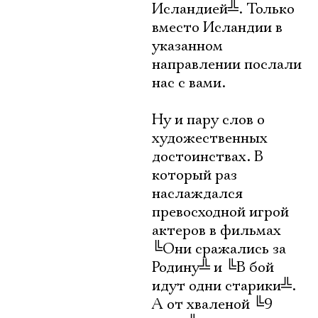
Исландией
╩
. Только
вместо Исландии в
указанном
направлении послали
нас с вами.
Ну и пару слов о
художественных
достоинствах. В
который раз
наслаждался
превосходной игрой
актеров в фильмах
╚
Они сражались за
Родину
╩
и
╚
В бой
идут одни старики
╩
.
А от хваленой
╚
9