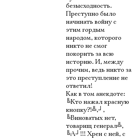
безысходность.
Преступно было
начинать войну с
этим гордым
народом, которого
никто не смог
покорить за всю
историю. И, между
прочим, ведь никто за
это преступление не
ответил!
Как в том анекдоте:
╚
Кто нажал красную
кнопку?!
╩
,
┘
,
╚
Виноватых нет,
товарищ генерал
╩
,
╚
А
┘
!!! Хрен с ней, с