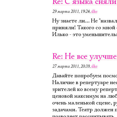
Re: C языка сняли
29 марта 2011, 19:24
,
ilko
Ну знаете ли... Не "назва
приняли! Такого со мной 
Илько - это уменьшительн
Re: Не все улучш
27 марта 2011, 20:39
,
ilko
Давайте попробуем посмот
Наличие в репертуаре не
зрителей ко всему репер
ценовой максимум на люб
очень маленькой сцене, 
задачами. Театр должен 
позволяет рассчитывать,