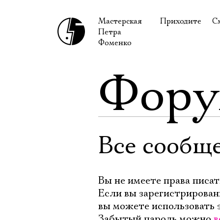
Мастерская
Приходите
С
Петра
В сентябре
С
Фоменко
В октябре
Н
Фор
Гастроли
Н
Доступ для ин
В
Правила посе
В
Как добраться
Ф
Все сообще
Вы не имеете права писат
Если вы зарегистрирован
вы можете использовать 
Забытый пароль можно
в