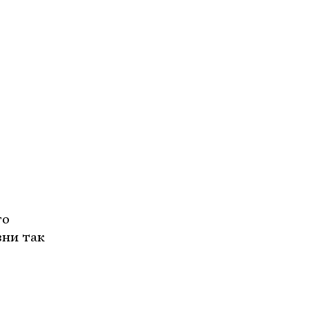
го
зни так