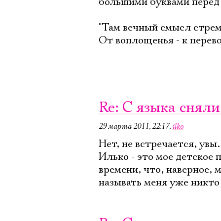
большими буквами перед 
"Там вечный смысл стрем
От воплощенья - к пере
Re: C языка сняли
29 марта 2011, 22:17
,
ilko
Нет, не встречается, увы..
Илько - это мое детское 
времени, что, наверное, 
называть меня уже никто 