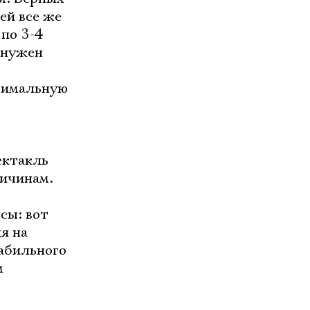
ей все же
 по 3-4
о нужен
ксимальную
ектакль
ричинам.
сы: вот
я на
табильного
м