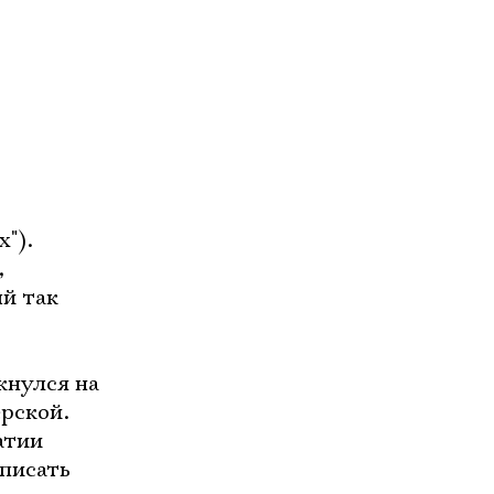
х").
,
й так
кнулся на
рской.
атии
 писать