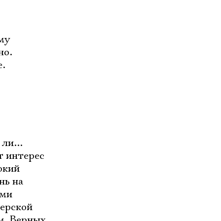
аму
но.
е.
ли...
т интерес
окий
нь на
ыми
терской
м. Верных