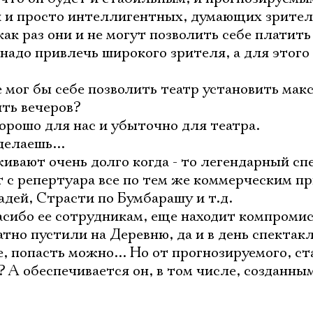
Имя
 и просто интеллигентных, думающих зрител
как раз они и не могут позволить себе платить
 надо привлечь широкого зрителя, а для этог
е мог бы себе позволить театр установить ма
Ознакомиться
ять вечеров?
хорошо для нас и убыточно для театра.
делаешь...
живают очень долго когда - то легендарный сп
т с репертуара все по тем же коммерческим п
адей, Страсти по Бумбарашу и т.д.
сибо ее сотрудникам, еще находит компромис
тно пустили на Деревню, да и в день спектакл
, попасть можно... Но от прогнозируемого, с
 А обеспечивается он, в том числе, созданны