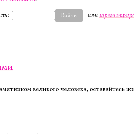
или
зарегистрир
ль:
Войти
ыми
памятником великого человека, оставайтесь ж