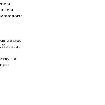
кие и
чные и
 монологи
мы с вами
 Кстати,
.
тву - и
сную