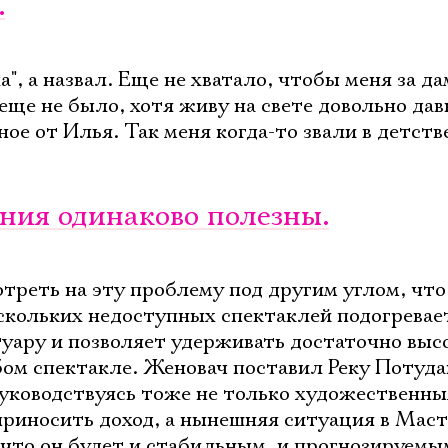
.
ла", а назвал. Еще не хватало, чтобы меня за д
еще не было, хотя живу на свете довольно дав
ое от Илья. Так меня когда-то звали в детств
ения одинаково полезны.
реть на эту проблему под другим углом, что 
скольких недоступных спектаклей подогревае
туару и позволяет удерживать достаточно выс
ом спектакле. Женовач поставил Реку Потуда
Электропочта
руководствуясь тоже не только художественн
приносить доход, а нынешняя ситуация в Мас
 что он будет и стабильным, и прогнозируемы