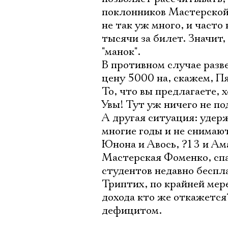
поклонников Мастерской
не так уж много, и часто 
тысячи за билет. Значит,
"манок".
В противном случае разв
цену 5000 на, скажем, П
То, что вы предлагаете, 
Увы! Тут уж ничего не по
А другая ситуация: удер
многие годы и не снимаю
Юнона и Авось, ?13 и Ам
Мастерская Фоменко, спа
студентов недавно беспла
Триптих, по крайней мере
дохода кто же откажется?
дефицитом.