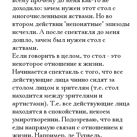
всему прочему до меня как-то не
доходило: зачем нужен этот стол с
многочисленными яствами. Но во
втором действии "непонятные" эпизоды
исчезли. А после спектакля до меня
дошло, зачем был нужен стол с
яствами.
Если говорить в целом, то стол - это
некоторое отношение к жизни.
Электропочта
Начинается спектакль с того, что все
действующие лица чинно сидят за
столом лицом к зрителям (т.е. стол
Имя
находится между зрителями и
артистами). Т.е. все действующие лица
находятся в спокойствии, некоем
умиротворении. Подозреваю, что вид
еды напрямую связан с отношением к
Ознакомиться
жизни. Например, де Турвель,