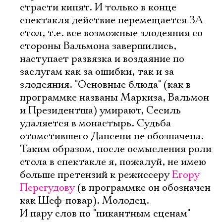
страсти кипят. И только в конце
спектакля действие перемещается ЗА
стол, т.е. все возможные злодеяния со
стороны Вальмона завершились,
наступает развязка и воздаяние по
заслугам как за ошибки, так и за
злодеяния. "Основные блюда" (как в
программке названы Маркиза, Вальмон
и Президентша) умирают, Сесиль
удаляется в монастырь. Судьба
отомстившего Дансени не обозначена.
Таким образом, после осмысления роли
стола в спектакле я, пожалуй, не имею
больше претензий к режиссеру
Егору
Перегудову
(в программке он обозначен
как Шеф-повар). Молодец.
И пару слов по "пикантным сценам"