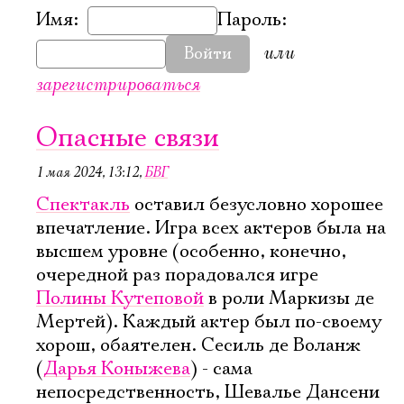
Имя:
Пароль:
или
Войти
зарегистрироваться
Опасные связи
1 мая 2024, 13:12
,
БВГ
Спектакль
оставил безусловно хорошее
впечатление. Игра всех актеров была на
высшем уровне (особенно, конечно,
очередной раз порадовался игре
Полины Кутеповой
в роли Маркизы де
Мертей). Каждый актер был по-своему
хорош, обаятелен. Сесиль де Воланж
(
Дарья Коныжева
) - сама
непосредственность, Шевалье Дансени