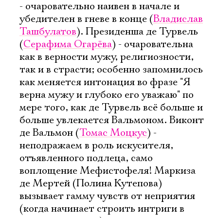
- очаровательно наивен в начале и
убедителен в гневе в конце (
Владислав
Ташбулатов
). Президенша де Турвель
(
Серафима Огарёва
) - очаровательна
как в верности мужу, религиозности,
так и в страсти; особенно запомнилось
как меняется интонация во фразе "Я
верна мужу и глубоко его уважаю" по
мере того, как де Турвель всё больше и
больше увлекается Вальмоном. Виконт
де Вальмон (
Томас Моцкус
) -
неподражаем в роль искусителя,
отъявленного подлеца, само
воплощение Мефистофеля! Маркиза
де Мертей (Полина Кутепова)
вызывает гамму чувств от неприятия
(когда начинает строить интриги в