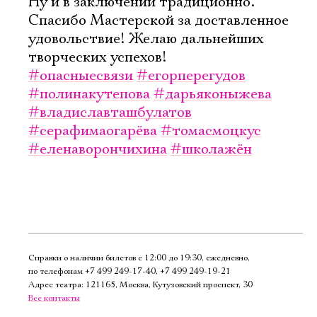
Ну и в заключении традиционно.
Спасибо Мастерской за доставленное
удовольствие! Желаю дальнейших
творческих успехов!
#опасныесвязи
#егорперегудов
#полинакутепова
#дарьяконыжева
#владиславташбулатов
#серафимаогарёва
#томасмоцкус
#еленаворончихина
#школажён
Справки о наличии билетов с 12:00 до 19:30, ежедневно,
по телефонам
+7 499 249‑17‑40
,
+7 499 249‑19‑21
Адрес театра: 121165, Москва, Кутузовский проспект, 30
Все контакты