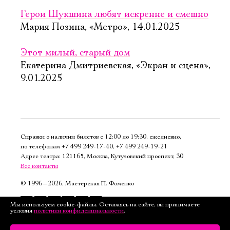
Герои Шукшина любят искренне и смешно
Мария Позина, «Метро», 14.01.2025
Этот милый, старый дом
Екатерина Дмитриевская, «Экран и сцена»,
9.01.2025
Справки о наличии билетов с 12:00 до 19:30, ежедневно,
по телефонам
+7 499 249‑17‑40
,
+7 499 249‑19‑21
Адрес театра: 121165, Москва, Кутузовский проспект, 30
Все контакты
©
1996—2026, Мастерская П. Фоменко
Подписаться
Мы используем cookie-файлы. Оставаясь на сайте, вы принимаете
условия
политики конфиденциальности
.
на рассылку