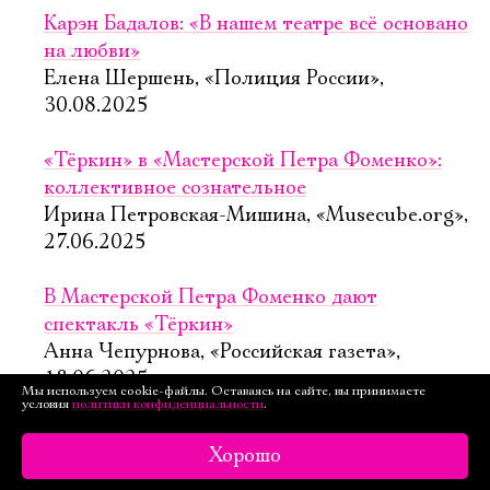
Карэн Бадалов: «В нашем театре всё основано
на любви»
Елена Шершень, «Полиция России»,
30.08.2025
«Тёркин» в «Мастерской Петра Фоменко»:
коллективное сознательное
Ирина Петровская-Мишина, «Musecube.org»,
27.06.2025
В Мастерской Петра Фоменко дают
спектакль «Тёркин»
Анна Чепурнова, «Российская газета»,
18.06.2025
Мы используем cookie-файлы. Оставаясь на сайте, вы принимаете
условия
политики конфиденциальности
.
«Пугачёв»
Хорошо
Валерия Сазонова , 16.06.2025