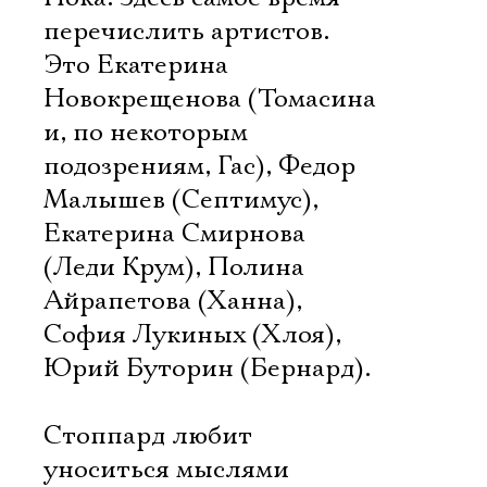
перечислить артистов.
Это Екатерина
Новокрещенова (Томасина
и, по некоторым
подозрениям, Гас), Федор
Малышев (Септимус),
Екатерина Смирнова
(Леди Крум), Полина
Айрапетова (Ханна),
София Лукиных (Хлоя),
Юрий Буторин (Бернард).
Стоппард любит
уноситься мыслями