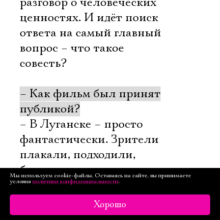
разговор о человеческих
ценностях. И идёт поиск
ответа на самый главный
вопрос – что такое
совесть?
– Как фильм был принят
публикой?
– В Луганске – просто
фантастически. Зрители
плакали, подходили,
благодарили, говорили,
Мы используем cookie-файлы. Оставаясь на сайте, вы принимаете
условия
что в фильме
политики конфиденциальности
.
действительность ещё
Хорошо
мягко показана… Надо,