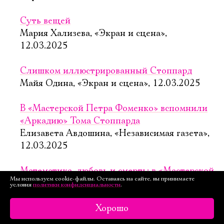
Суть вещей
Мария Хализева, «Экран и сцена»,
12.03.2025
Слишком иллюстрированный Стоппард
Майя Одина, «Экран и сцена», 12.03.2025
В «Мастерской Петра Фоменко» вспомнили
«Аркадию» Тома Стоппарда
Елизавета Авдошина, «Независимая газета»,
12.03.2025
Математика, любовь и смерть: в «Мастерской
Мы используем cookie-файлы. Оставаясь на сайте, вы принимаете
Петра Фоменко» представили новую
условия
политики конфиденциальности
.
«Аркадию»
«mos.ru», 7.03.2025
Хорошо