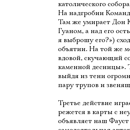
католического собор
На надгробии Команд
Там же умирает Дон 
Гуаном, а над его ос
я выброшу его?») схо
объятии. На той же 
вдовой, скучающий с
каменной десницы». 
выйдя из тени огромн
пару трупов и звенящ
Третье действие игра
режется в карты с не
объявляет наш Фауст 