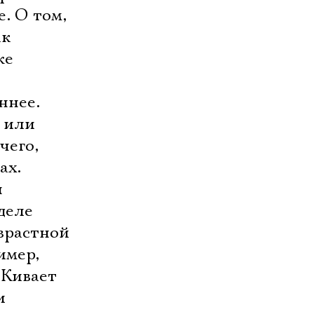
. О том,
ак
же
ннее.
 или
чего,
ах.
я
деле
зрастной
имер,
 Кивает
и