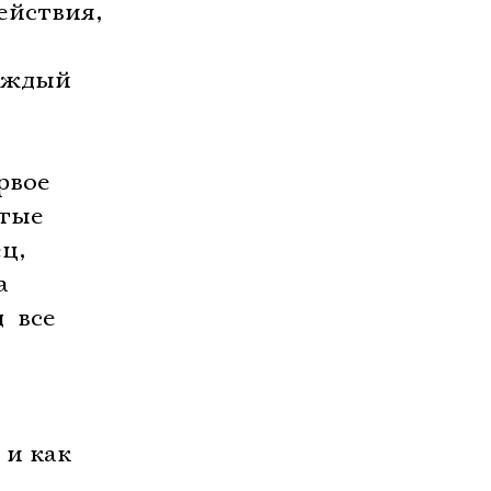
ействия,
каждый
рвое
утые
ц,
а
 все
 и как