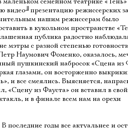
в маленьком семейном театрике «Тень»
ю видео
╜
презентацию режиссерских з
ачительным нашим режиссерам было
ставить в кукольном пространстве «Те
глашенная публика радостно наблюдала
не мэтры с разной степенью готовност
 Петр Наумович Фоменко, оказалось, ме
нный пушкинский набросок «Сцена из 
еркая глазами, он восторженно выкрики
ть», и все смеялись. Выясняется, напра
л, «Сцену из Фауста» он вставил в свой
такль, и в финале всем нам на орехи
. В последние годы все актуальнее и ос