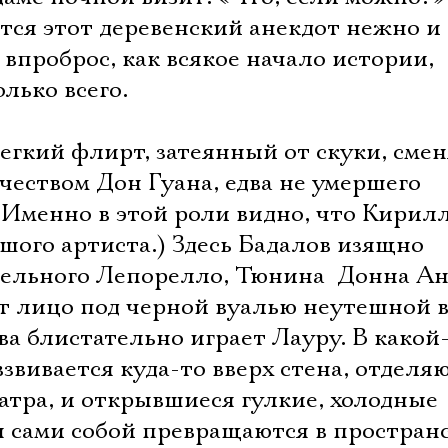
ется этот деревенский анекдот нежно и
 впроброс, как всякое начало истории,
лько всего.
егкий флирт, затеянный от скуки, смен
еством Дон Гуана, едва не умершего
 (Именно в этой роли видно, что Кирил
шого артиста.) Здесь Бадалов изящно
тельного Лепорелло, Тюнина  Донна А
т лицо под черной вуалью неутешной в
а блистательно играет Лауру. В какой
звивается куда-то вверх стена, отделя
атра, и открывшиеся гулкие, холодные
 сами собой превращаются в простран