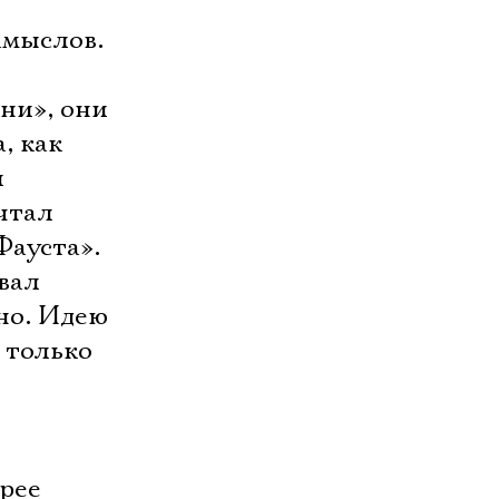
амыслов.
ни», они
, как
и
чтал
Фауста».
вал
сно. Идею
 только
трее