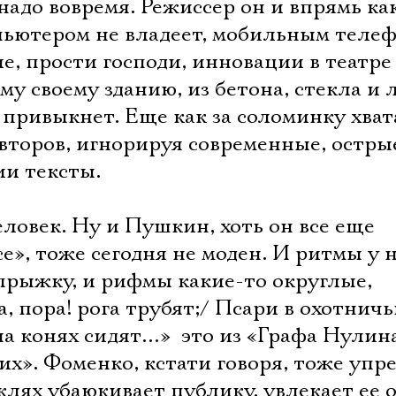
 надо вовремя. Режиссер он и впрямь ка
ьютером не владеет, мобильным теле
ие, прости господи, инновации в театре
ому своему зданию, из бетона, стекла и
 привыкнет. Еще как за соломинку хват
второв, игнорируя современные, остры
и тексты.
ловек. Ну и Пушкин, хоть он все еще
е», тоже сегодня не моден. И ритмы у 
ипрыжку, и рифмы какие-то округлые,
 пора! рога трубят;/ Псари в охотничь
а конях сидят…»  это из «Графа Нулин
х». Фоменко, кстати говоря, тоже упре
аклях убаюкивает публику, увлекает ее