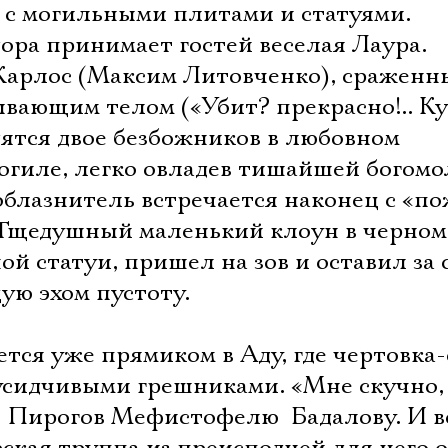
а с могильными плитами и статуями.
ора принимает гостей веселая Лаура.
Карлос (Максим Литовченко), сраженн
тывающим телом («Убит? прекрасно!.. Ку
дятся двое безбожников в любовном
могиле, легко овладев тишайшей богомо
облазнитель встречается наконец с «п
Тщедушный маленький клоун в черном
ой статуи, пришел на зов и оставил за 
ую эхом пустоту.
ется уже прямиком в Аду, где чертовка
усидчивыми грешниками. «Мне скучно, б
 Пирогов Мефистофелю  Бадалову. И в