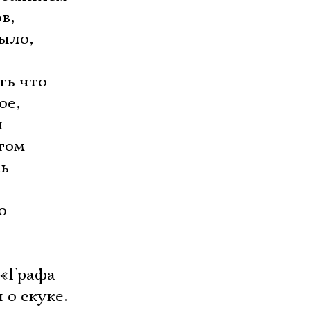
в,
было,
ть что
ое,
м
том
сь
о
 «Графа
 о скуке.