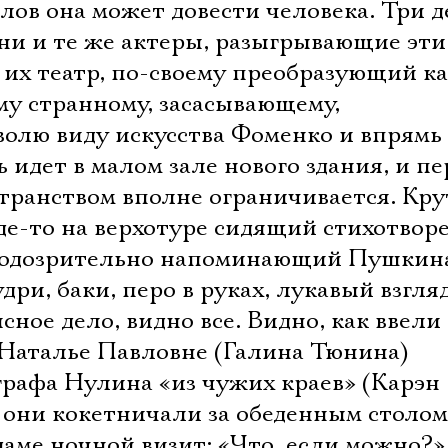
Имя
елов она может довести человека. Три д
ни и те же актеры, разыгрывающие эти
 их театр, по-своему преобразующий 
му странному, засасывающему,
Ознакомиться
волю виду искусства Фоменко и впрямь
 идет в малом зале нового здания, и пе
транством вполне ограничивается. Кр
де-то на верхотуре сидящий стихотворе
 подозрительно напоминающий Пушкин
ри, баки, перо в руках, лукавый взгляд 
ясное дело, видно все. Видно, как ввели
Наталье Павловне (Галина Тюнина)
графа Нулина «из чужих краев» (Карэн
 они кокетничали за обеденным столом
аме ночной визит: «Что, если можно?»