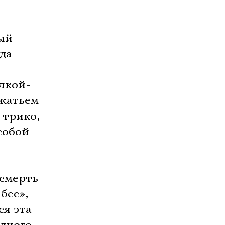
ый
да
лкой-
ожатьем
 трико,
собой
-смерть
ес», 
ся эта