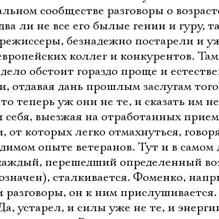
альном сообществе разговоры о возрасте
два ли не все его былые гении и гуру, т
режиссеры, безнадежно постарели и у
европейских коллег и конкурентов. Там
дело обстоит гораздо проще и естестве
, отдавая дань прошлым заслугам того
то теперь уж они не те, и сказать им не
 себя, выезжая на отработанных прием
и, от которых легко отмахнуться, говор
димом опыте ветеранов. Тут и в самом 
 каждый, перешедший определенный во
означен), сталкивается. Фоменко, напр
 разговоры, он к ним прислушивается.
Да, устарел, и силы уже не те, и энерги