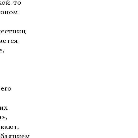
кой-то
фоном
 лестниц
ается
е,
него
их
а»,
кают,
 обаянием