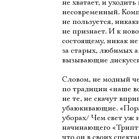
не хватает, и уходить
несовременный. Комп
не пользуется, никак
не признает. И к нов
состоящему, никак не
за старых, любимых а
вызывающие дискусси
Словом, не модный че
по традиции «наше вс
не те, не скачут впр
убаюкивающие. «Пора,
уборах/ Чем свет уж н
начинающего «Трипти
что он в своих спект