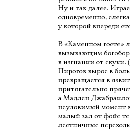
Ну и так далее. Игра
одновременно, слегка
у которой впереди сто
В «Каменном госте» л
вызывающим богоборч
в изгнании от скуки.
Пирогов вырос в боль
превращается в язви
притягательно пряче
а Мадлен Джабраилов
неуловимый момент в
малый зал от фойе те
лестничные переходы