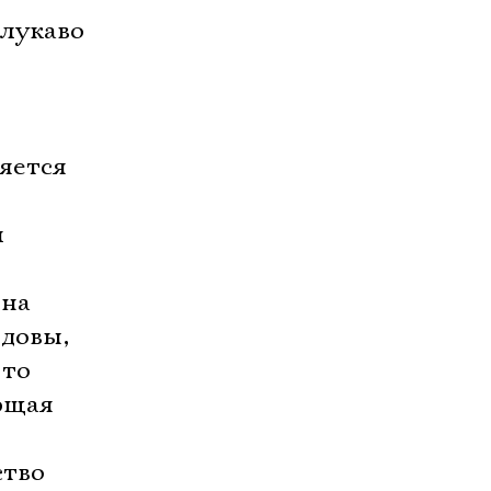
 лукаво
яется
л
нна
довы,
-то
ющая
ство