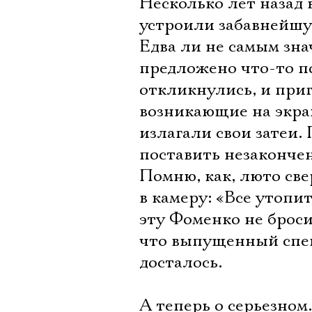
Несколько лет назад 
устроили забавнейшу
Едва ли не самым зн
предложено что-то по
откликнулись, и при
возникающие на экра
излагали свои затеи.
поставить незаконче
Помню, как, люто св
в камеру: «Все утопи
эту Фоменко не броси
что выпущенный спек
досталось.
А теперь о серьезном