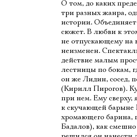
О том, до каких пред
три разных жанра, од
истории. Объединяет
сюжет. В любви к это
не отпускающему на 
неизменен. Спектакль
действие малым прос
лестницы по бокам, г
он же Лидин, сосед,
(Кирилл Пирогов). Куд
при нем. Ему сверху, 
к скучающей барыне 
хромающего барина, 
Бадалов), как смешно
решился он нанести д