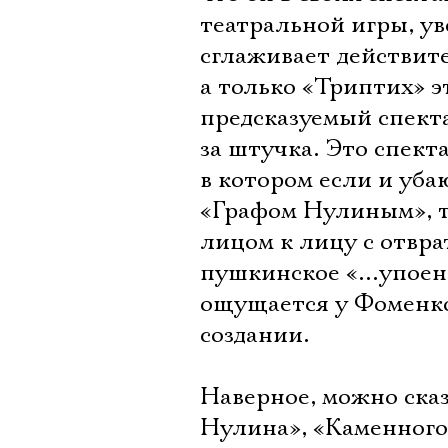
театральной игры, ув
сглаживает действител
а только «Триптих» э
предсказуемый спекта
за штучка. Это спект
в котором если и уб
«Графом Нулиным», т
лицом к лицу с отвр
пушкинское «…упоени
ощущается у Фоменко 
создании.
Наверное, можно сказ
Нулина», «Каменного 