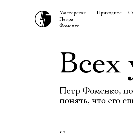
Мастерская
Приходите
С
Петра
В сентябре
С
Фоменко
В октябре
Н
Гастроли
Н
Всех
Доступ для ин
В
Правила посе
В
Как добраться
Ф
Петр Фоменко, по
понять, что его е