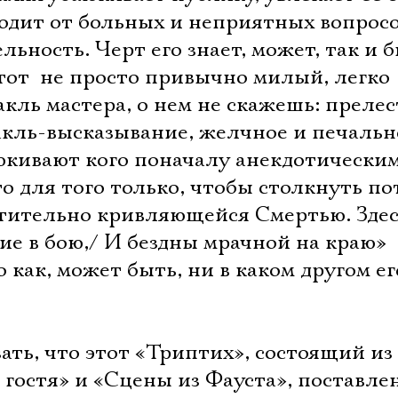
одит от больных и неприятных вопросо
ьность. Черт его знает, может, так и 
тот  не просто привычно милый, легко
кль мастера, о нем не скажешь: прелес
акль-высказывание, желчное и печальн
аюкивают кого поначалу анекдотически
о для того только, чтобы столкнуть по
атительно кривляющейся Смертью. Зде
е в бою,/ И бездны мрачной на краю»
как, может быть, ни в каком другом ег
Электропочта
ать, что этот «Триптих», состоящий из
гостя» и «Сцены из Фауста», поставлен