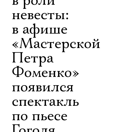
в роли
невесты:
в афише
«Мастерской
Петра
Фоменко»
появился
спектакль
по пьесе
Гоголя