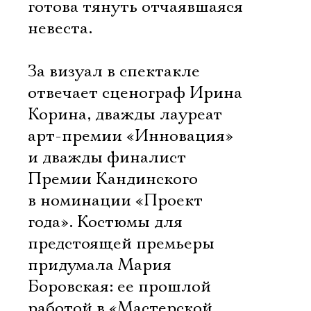
Имя
готова тянуть отчаявшаяся
невеста.
За визуал в спектакле
Ознакомиться
отвечает сценограф Ирина
Корина, дважды лауреат
арт-премии «Инновация»
и дважды финалист
Премии Кандинского
в номинации «Проект
года». Костюмы для
предстоящей премьеры
придумала Мария
Боровская: ее прошлой
работой в «Мастерской