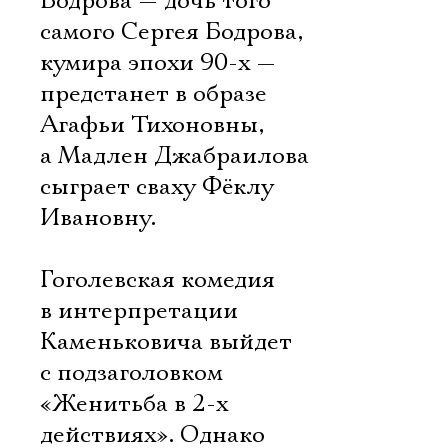
Бодрова — дочь того
самого Сергея Бодрова,
кумира эпохи 90-х —
предстанет в образе
Агафьи Тихоновны,
а Мадлен Джабраилова
сыграет сваху Фёклу
Ивановну.
Гоголевская комедия
в интерпретации
Каменьковича выйдет
с подзаголовком
«Женитьба в 2-х
действиях». Однако