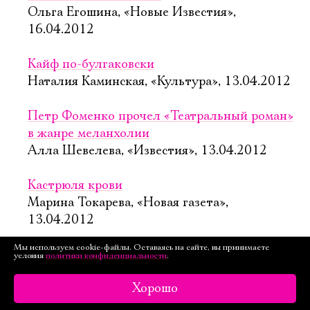
Ольга Егошина, «Новые Известия»,
16.04.2012
Кайф по-булгаковски
Наталия Каминская, «Культура», 13.04.2012
Петр Фоменко прочел «Театральный роман»
в жанре меланхолии
Алла Шевелева, «Известия», 13.04.2012
Кастрюля крови
Марина Токарева, «Новая газета»,
13.04.2012
Мы используем cookie-файлы. Оставаясь на сайте, вы принимаете
«Театральный роман»: шутка года
условия
политики конфиденциальности
.
Наталья Витвицкая, «vashdosug.ru»,
Хорошо
12.04.2012