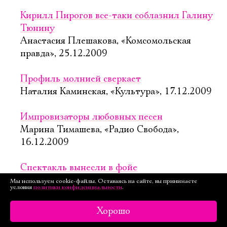
Кирилл Пирогов все-таки соблазнил Галину
Тюнину
Анастасия Плешакова, «Комсомольская
правда», 25.12.2009
Профиль молнией сверкает
Наталия Каминская, «Культура», 17.12.2009
Импровизаторы любовных песен
Марина Тимашева, «Радио Свобода»,
16.12.2009
Спектакль вынесли в фойе
Мария Сидельникова, «Коммерсант»,
Мы используем cookie-файлы. Оставаясь на сайте, вы принимаете
условия
политики конфиденциальности
.
16.12.2009
Хорошо
Фоменко поставил памятник Дон Жуану