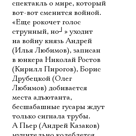
спектакль о мире, который
вот-вот сменится войной.
«Еще рокочет голос
струнный, но
┘
» уходит
на войну князь Андрей
(Илья Любимов), записан
в юнкера Николай Ростов
(Кирилл Пирогов), Борис
Друбецкой (Олег
Любимов) добивается
места адъютанта,
бесшабашные гусары ждут
только сигнала трубы.
А Пьер (Андрей Казаков)
мучительно колеблется