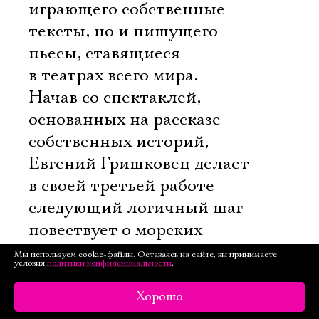
играющего собственные
тексты, но и пишущего
пьесы, ставящиеся
в театрах всего мира.
Начав со спектаклей,
основанных на рассказе
собственных историй,
Евгений Гришковец делает
в своей третьей работе
следующий логичный шаг 
повествует о морских
битвах почти вековой
Мы используем cookie-файлы. Оставаясь на сайте, вы принимаете
условия
политики конфиденциальности
.
давности. О кораблях,
которых никогда не видел.
Хорошо
О людях, которых давно