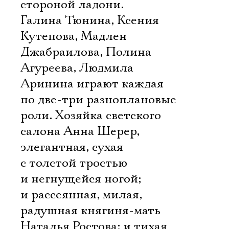
стороной ладони.
Галина Тюнина, Ксения
Кутепова, Мадлен
Джабраилова, Полина
Агуреева, Людмила
Аринина играют каждая
по две-три разноплановые
роли. Хозяйка светского
салона Анна Шерер,
элегантная, сухая
с толстой тростью
и негнущейся ногой;
и рассеянная, милая,
радушная княгиня-мать
Наталья Ростова; и тихая