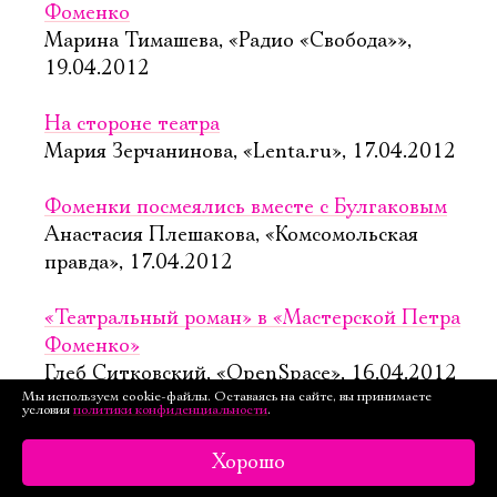
Фоменко
Марина Тимашева, «Радио «Свобода»»,
19.04.2012
На стороне театра
Мария Зерчанинова, «Lenta.ru», 17.04.2012
Фоменки посмеялись вместе с Булгаковым
Анастасия Плешакова, «Комсомольская
правда», 17.04.2012
«Театральный роман» в «Мастерской Петра
Фоменко»
Глеб Ситковский, «OpenSpace», 16.04.2012
Мы используем cookie-файлы. Оставаясь на сайте, вы принимаете
условия
политики конфиденциальности
.
Человеческая комедия
Ольга Егошина, «Новые Известия»,
Хорошо
16.04.2012