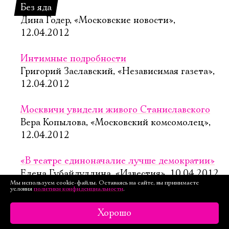
Без яда
Дина Годер, «Московские новости»,
12.04.2012
Интимные подробности
Григорий Заславский, «Независимая газета»,
12.04.2012
Москвичи увидели живого Cтаниславского
Вера Копылова, «Московский комсомолец»,
12.04.2012
«В театре единоначалие лучше демократии»
Елена Губайдуллина, «Известия», 10.04.2012
Мы используем cookie-файлы. Оставаясь на сайте, вы принимаете
условия
политики конфиденциальности
.
«Бывают странные сближения»
Виктория Пешкова, «Литературная газета»,
Хорошо
20.01.2010