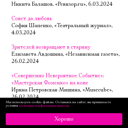
Никита Балашов, «Ревизор.ru», 6.03.2024
Совет да любовь
София Шапенко, «Театральный журнал»,
4.03.2024
Зрителей возвращают в старину
Елизавета Авдошина, «Независимая газета»,
26.02.2024
«Совершенно Невероятное Событие»:
«Мастерская Фоменко» на коне
Ирина Петровская-Мишина, «Musecube»,
26.02.2024
Мы используем cookie-файлы. Оставаясь на сайте, вы принимаете
условия
политики конфиденциальности
.
«Совершенно невероятное событие»:
смертельный брак
Хорошо
Наталья Витвицкая, «Ведомости»,