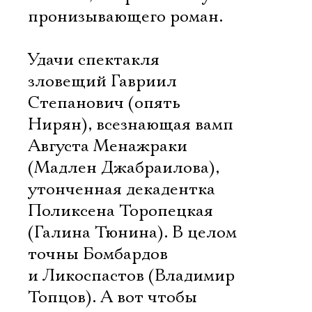
пронизывающего роман.
Удачи спектакля 
зловещий Гавриил
Степанович (опять
Нирян), всезнающая вамп
Августа Менажраки
(Мадлен Джабраилова),
утонченная декадентка
Поликсена Торопецкая
(Галина Тюнина). В целом
точны Бомбардов
и Ликоспастов (Владимир
Топцов). А вот чтобы