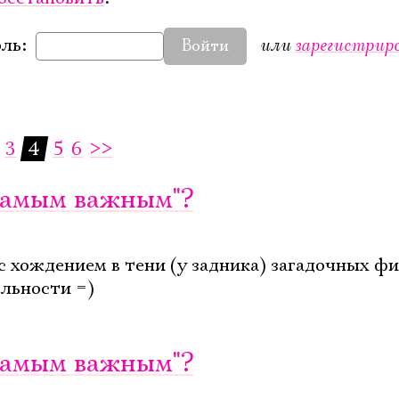
или
зарегистрир
ль:
Войти
3
4
5
6
>>
"Самым важным"?
с хождением в тени (у задника) загадочных ф
льности =)
"Самым важным"?