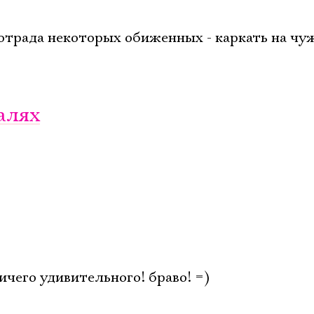
Имя
отрада некоторых обиженных - каркать на чу
Ознакомиться
алях
ичего удивительного! браво! =)