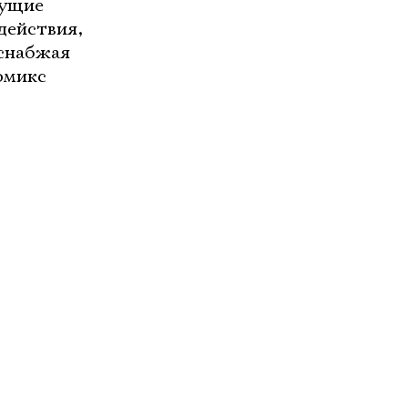
дущие
действия,
 снабжая
омикс