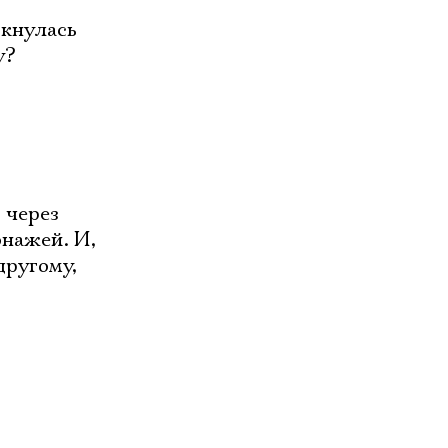
ткнулась
у?
 через
онажей. И,
другому,