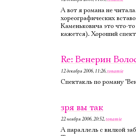
А вот я романа не читала
хореографических вставок
Каменьковича это что-то 
кажется). Хороший спект
Re: Венерин Воло
12 декабря 2006, 11:26
,
tonamie
Спектакль по роману "Вен
зря вы так
22 ноября 2006, 20:52
,
tonamie
А параллель с вилкой заб