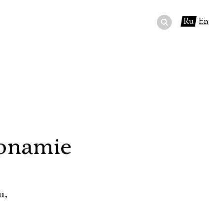
Ru
En
ный сертификат
ры
в буфете
onamie
u,