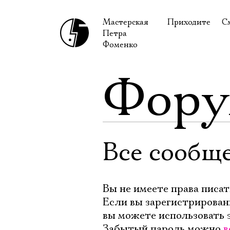
Мастерская
Приходите
С
Петра
В сентябре
С
Фоменко
В октябре
Н
Фор
Гастроли
Н
Доступ для ин
В
Правила посе
В
Как добраться
Ф
Все сообще
Вы не имеете права писат
Если вы зарегистрирован
вы можете использовать 
Забытый пароль можно
в