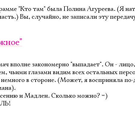
рамме "Кто там" была Полина Агуреева. (Я на
асть.) Вы, случайно, не записали эту передач
ажное"
ач вполне закономерно "выпадает". Он - лицо,
м, чьими глазами видим всех остальных перс
немного в стороне. (Может, я восприняла по-
мана).
Ксению и Мадлен. Сколько можно? =)
ЛЬ!
Электропочта