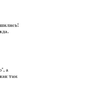
ршились!
вда.
", а
как там