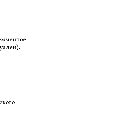
ремменное
уален).
ского