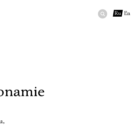
Ru
En
ный сертификат
ры
в буфете
onamie
u,