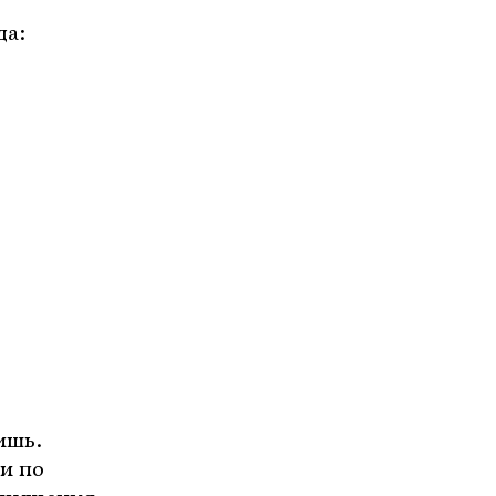
да:
ишь.
и по