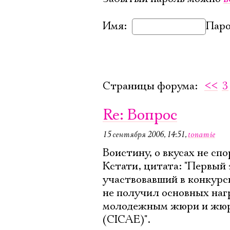
Имя:
Паро
Страницы форума:
<<
3
Re: Вопрос
15 сентября 2006, 14:51
,
tonamie
Воистину, о вкусах не спо
Кстати, цитата: "Первый
участвовавший в конкурс
не получил основных наг
молодежным жюри и жюри
(CICAE)".