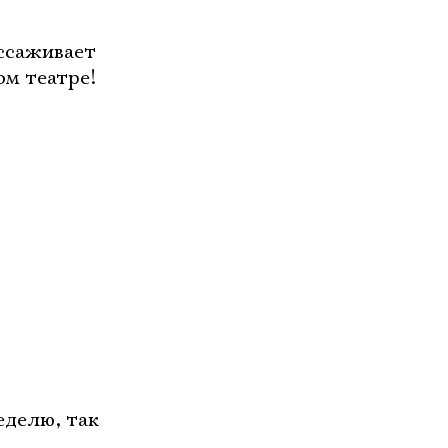
ссаживает
ом театре!
еделю, так