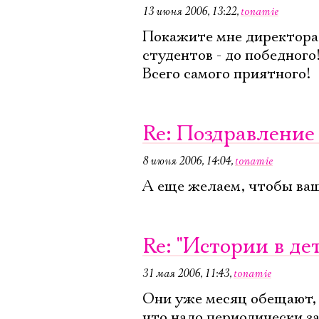
13 июня 2006, 13:22
,
tonamie
Покажите мне директора 
студентов - до победного
Всего самого приятного!
Re: Поздравлени
8 июня 2006, 14:04
,
tonamie
А еще желаем, чтобы ваш
Re: "Истории в де
31 мая 2006, 11:43
,
tonamie
Они уже месяц обещают, н
что надо периодически за