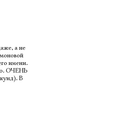
аже, а не
имоновой
его имени.
но. ОЧЕНЬ
кунд). В