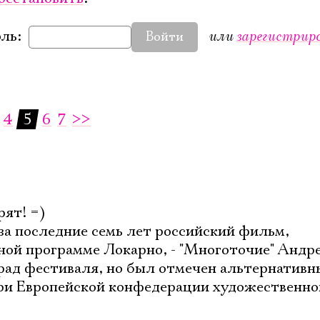
или
зарегистрир
ль:
Войти
4
5
6
7
>>
рят! =)
 за последние семь лет российский фильм,
ной программе Локарно, - "Многоточие" Андр
рад фестиваля, но был отмечен альтернатив
 Европейской конфедерации художественно