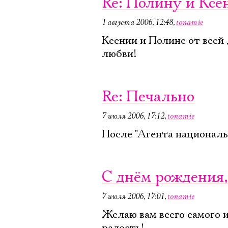
Re: Полину и Ксе
1 августа 2006, 12:48
,
tonamie
Ксении и Полине от всей
любви!
Re: Печально
7 июля 2006, 17:12
,
tonamie
После "Агента национальн
С днём рождения,
7 июля 2006, 17:01
,
tonamie
Желаю вам всего самого 