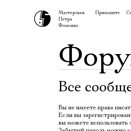
Мастерская
Приходите
С
Петра
В сентябре
С
Фоменко
В октябре
Н
Фор
Гастроли
Н
Доступ для ин
В
Правила посе
В
Как добраться
Ф
Все сообще
Вы не имеете права писат
Если вы зарегистрирован
вы можете использовать 
Забытый пароль можно
в