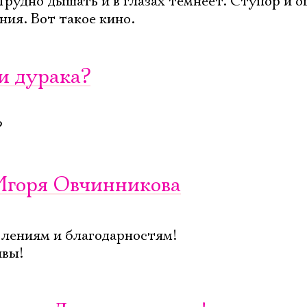
Трудно дышать и в глазах темнеет. Ступор и
ния. Вот такое кино.
ли дурака?
?
 Игоря Овчинникова
лениям и благодарностям!
ивы!
Электропочта