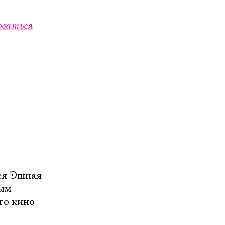
оваться
ея Эшпая -
ным
го кино