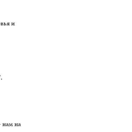
вья и
.
 нам на