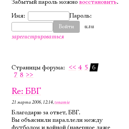
Забытый пароль можно
восстановить
.
Имя:
Пароль:
или
Войти
зарегистрироваться
Страницы форума:
<<
4
5
6
7
8
>>
Re: БВГ
21 марта 2006, 12:14
,
tonamie
Благодарю за ответ, БВГ.
Вы объяснили параллели между
футболом и войной (наверное даже