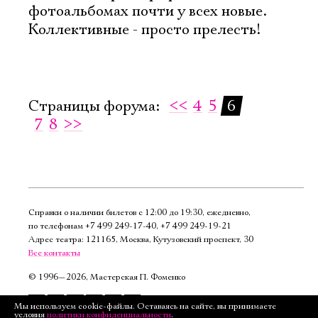
фотоальбомах почти у всех новые.
Коллективные - просто прелесть!
Страницы форума:
<<
4
5
6
7
8
>>
Справки о наличии билетов с 12:00 до 19:30, ежедневно,
по телефонам
+7 499 249‑17‑40
,
+7 499 249‑19‑21
Адрес театра: 121165, Москва, Кутузовский проспект, 30
Все контакты
©
1996—2026, Мастерская П. Фоменко
Подписаться
Мы используем cookie-файлы. Оставаясь на сайте, вы принимаете
условия
политики конфиденциальности
.