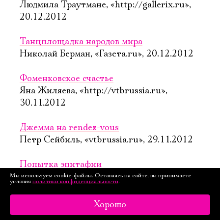
Людмила Траутмане, «http://gallerix.ru»,
20.12.2012
Танцплощадка народов мира
Николай Берман, «Газета.ru», 20.12.2012
Фоменковское счастье
Яна Жиляева, «http://vtbrussia.ru»,
30.11.2012
Джемма на rendez-vous
Петр Сейбиль, «vtbrussia.ru», 29.11.2012
Попытка эпитафии
Ксения Ларина, «Новое время (The New
Мы используем cookie-файлы. Оставаясь на сайте, вы принимаете
условия
политики конфиденциальности
.
Times)», 17.09.2012
Хорошо
Синеет за чертой страницы