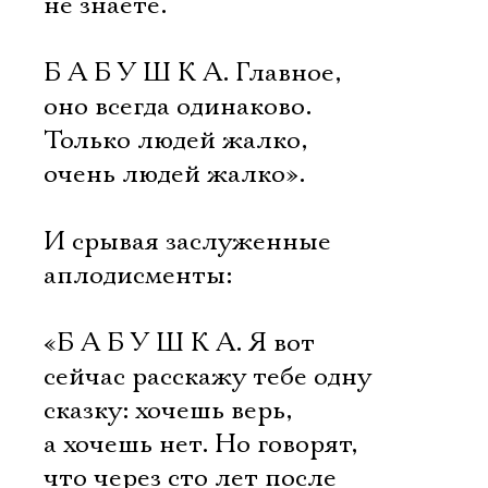
не знаете.
Б А Б У Ш К А. Главное,
оно всегда одинаково.
Только людей жалко,
очень людей жалко».
И срывая заслуженные
аплодисменты:
«Б А Б У Ш К А. Я вот
сейчас расскажу тебе одну
сказку: хочешь верь,
а хочешь нет. Но говорят,
что через сто лет после