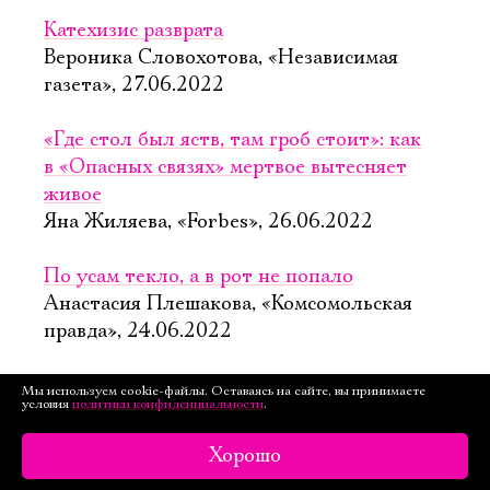
Катехизис разврата
Вероника Словохотова, «Независимая
газета», 27.06.2022
«Где стол был яств, там гроб стоит»: как
в «Опасных связях» мертвое вытесняет
живое
Яна Жиляева, «Forbes», 26.06.2022
По усам текло, а в рот не попало
Анастасия Плешакова, «Комсомольская
правда», 24.06.2022
Полина Кутепова сыграла в новом спектакле
Мы используем cookie-файлы. Оставаясь на сайте, вы принимаете
условия
политики конфиденциальности
.
«Опасные связи» «Мастерской Петра
Фоменко»
Хорошо
Инга Бугулова, «Российская газета»,