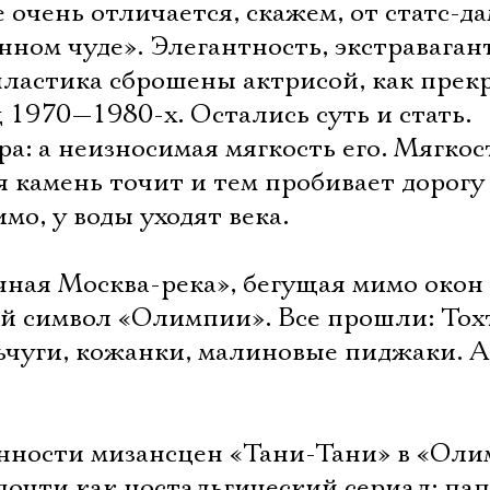
е очень отличается, скажем, от статс-д
ном чуде». Элегантность, экстраваган
пластика сброшены актрисой, как прек
1970—1980-х. Остались суть и стать.
ра: а неизносимая мягкость его. Мягкос
я камень точит и тем пробивает дорогу
имо, у воды уходят века.
ечная Москва-река», бегущая мимо окон
й символ «Олимпии». Все прошли: То
ьчуги, кожанки, малиновые пиджаки. А
нности мизансцен «Тани-Тани» в «Ол
почти как ностальгический сериал: пап