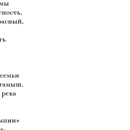
амы
тность,
расный,
ть
 семьи
хтамыш,
 река
импии»
а-