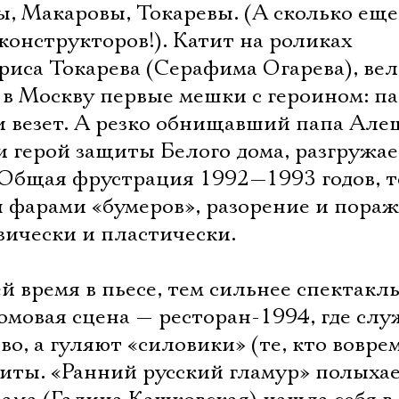
Имя
, Макаровы, Токаревы. (А сколько еще
конструкторов!). Катит на роликах
риса Токарева (Серафима Огарева), ве
 в Москву первые мешки с героином: п
Ознакомиться
и везет. А резко обнищавший папа Але
 герой защиты Белого дома, разгружае
. Общая фрустрация 1992—1993 годов, 
я фарами «бумеров», разорение и пора
зически и пластически.
й время в пьесе, тем сильнее спектакл
мовая сцена — ресторан-1994, где слу
во, а гуляют «силовики» (те, кто вовре
диты. «Ранний русский гламур» полыха