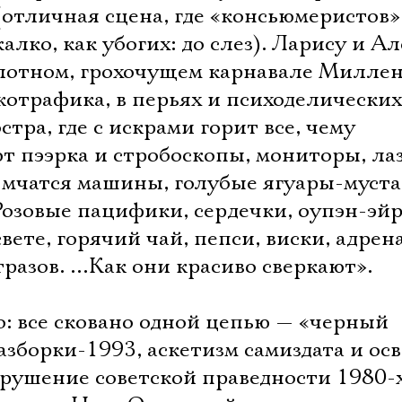
отличная сцена, где «консьюмеристов»
алко, как убогих: до слез). Ларису и А
слотном, грохочущем карнавале Миллен
котрафика, в перьях и психоделических
остра, где с искрами горит все, чему
т пээрка и стробоскопы, мониторы, ла
 мчатся машины, голубые ягуары-муста
озовые пацифики, сердечки, оупэн-эйр
вете, горячий чай, пепси, виски, адре
тразов. …Как они красиво сверкают».
: все сковано одной цепью — «черный
зборки-1993, аскетизм самиздата и ос
крушение советской праведности 1980-