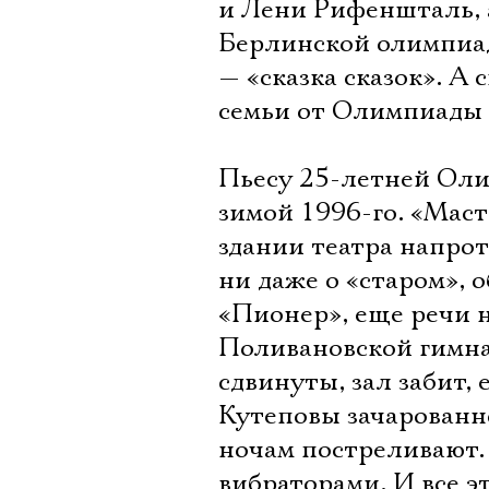
и Лени Рифеншталь, 
Берлинской олимпиад
— «сказка сказок». А
семьи от Олимпиады 
Пьесу 25-летней Оли
зимой 1996-го. «Мас
здании театра напро
ни даже о «старом», 
«Пионер», еще речи 
Поливановской гимна
сдвинуты, зал забит,
Кутеповы зачарованно
ночам постреливают. 
вибраторами. И все э