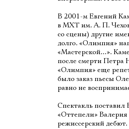
В 2001-м Евгений Ка
в МХТ им. А. П. Чехо
со сцены) другие им
долго. «Олимпия» нап
«Мастерской…». Каме
после смерти Петра Н
«Олимпия» еще репет
было заказ пьесы Ол
равно не воспринимае
Спектакль поставил 
«Оттепели» Валерия 
режиссерский дебют.