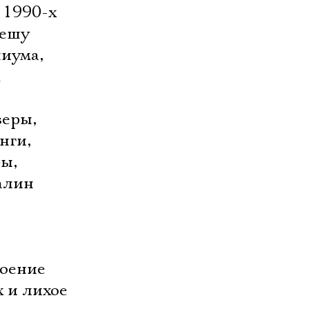
 1990-х
лешу
иума,
зеры,
нги,
ы,
налин
воение
х и лихое