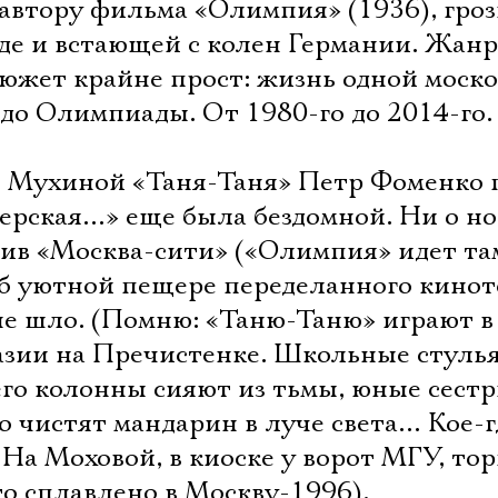
автору фильма «Олимпия» (1936), гро
е и встающей с колен Германии. Жанр
 сюжет крайне прост: жизнь одной моск
до Олимпиады. От 1980-го до 2014-го.
 Мухиной «Таня-Таня» Петр Фоменко 
терская…» еще была бездомной. Ни о н
тив «Москва-сити» («Олимпия» идет та
об уютной пещере переделанного кинот
не шло. (Помню: «Таню-Таню» играют в
зии на Пречистенке. Школьные стуль
 его колонны сияют из тьмы, юные сест
 чистят мандарин в луче света… Кое-г
На Моховой, в киоске у ворот МГУ, то
то сплавлено в Москву-1996).