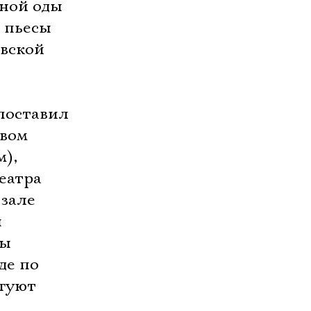
зной оды
 пьесы
овской
поставил
овом
м),
еатра
 зале
я
ры
де по
ргуют