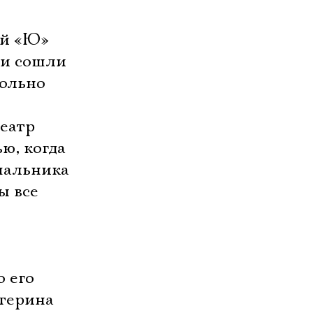
ой «Ю»
ли сошли
вольно
театр
ю, когда
чальника
ы все
 его
терина