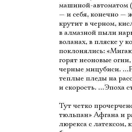
машиной-автоматом (
— и себя, конечно — ж
крутит в черном, ки
в алмазной пыли нар
воланах, в пляске у к
поклонялись: «Мигаю
горят неоновые огни,
черные мицубиси. …Р
теплые пледы на расс
и скорость. …Эпоха с
Тут четко прочерчено
тюльпан» Афгана и ра
люрекса с латексом, 