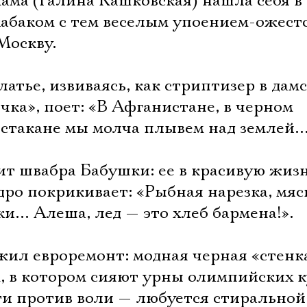
ама (Галина Кашковская) нашла себя в
кабаком с тем веселым упоением-ожест
Москву.
латье, извиваясь, как стриптизер в дам
ка», поет: «В Афганистане, в черном
в стакане мы молча плывем над землей…
ит швабра Бабушки: ее в красивую жизн
ро покрикивает: «Рыбная нарезка, мяс
и… Алеша, лед — это хлеб бармена!».
ил евроремонт: модная черная «стенк
, в котором сияют урны олимпийских к
ти против воли — любуется стиральной