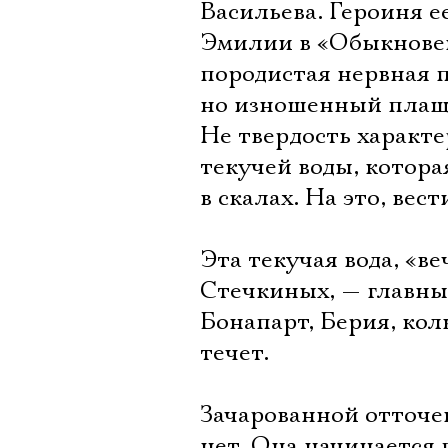
Васильева. Героиня е
Эмилии в «Обыкновен
породистая нервная 
но изношенный плащ 
Не твердость характе
текучей воды, котора
в скалах. На это, вест
Эта текучая вода, «в
Стечкиных, — главны
Бонапарт, Берия, кол
течет.
Зачарованной отточе
нет. Она начинается 