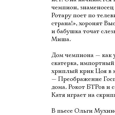
чемпион, знаменосец
Ротару поет по телев
страна!», хоронят В
и бабушка точат слез
Миша.
Дом чемпиона — как у
скатерка, импортный
хриплый крик Цоя в м
— Преображение Госп
дома. Рокот БТРов и 
Катя играет на скрип
В пьесе Ольги Мухин