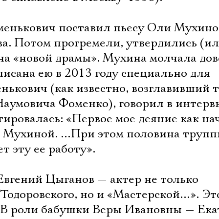
менькович поставил пьесу Оли Мухин
ва. Потом прогремели, утвердились (и
ена «новой драмы». Мухина молчала до
исана ею в 2013 году специально для
нькович (как известно, возглавивший 
аумовича Фоменко), говорил в интервь
ировалась: «Первое мое деяние как на
е Мухиной. …При этом половина трупп
т эту ее работу».
Евгений Цыганов — актер не только
Тодоровского, но и «Мастерской…». Это
 В роли бабушки Веры Ивановны — Ека