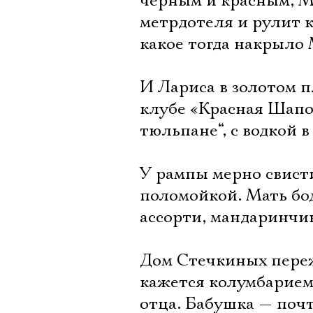
черным и красным, М
метрдотеля и рулит 
какое тогда накрыло 
И Лариса в золотом п
клубе «Красная Шапоч
тюльпане“, с водкой 
У рампы мерно свист
поломойкой. Мать бод
ассорти, мандаринчик
Дом Стечкиных переж
кажется колумбарием
отца. Бабушка — поч