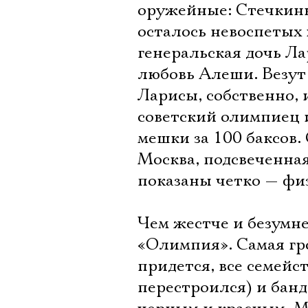
оружейные: Стечкины
осталось невоспетых 
генеральская дочь Ла
любовь Алеши. Везут
Ларисы, собственно, 
советский олимпиец и
мешки за 100 баксов
Москва, подсвеченна
показаны четко — фи
Чем жестче и безумне
«Олимпия». Самая гро
придется, все семейст
перестроился) и бан