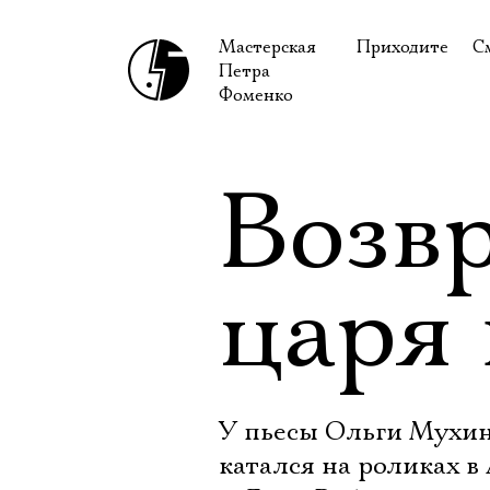
Мастерская
Приходите
С
Петра
В сентябре
С
Фоменко
В октябре
Н
Гастроли
Н
Возв
Доступ для ин
В
Правила посе
В
царя 
Как добраться
Ф
У пьесы Ольги Мухин
катался на роликах в