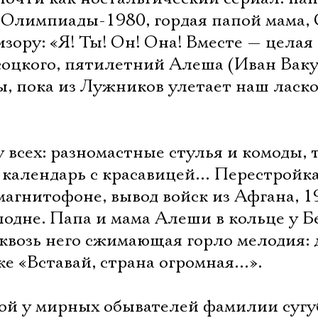
 Олимпиады-1980, гордая папой мама,
изору: «Я! Ты! Он! Она! Вместе — целая
ысоцкого, пятилетний Алеша (Иван Вак
ы, пока из Лужников улетает наш ласк
 всех: разномастные стулья и комоды, 
 календарь с красавицей… Перестройка
агнитофоне, вывод войск из Афгана, 19
одне. Папа и мама Алеши в кольце у Б
сквозь него сжимающая горло мелодия: 
ке «Вставай, страна огромная…».
Электропочта
ой у мирных обывателей фамилии сугу