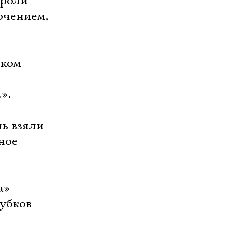
 роли
очением,
ском
».
ь взяли
ное
а»
убков