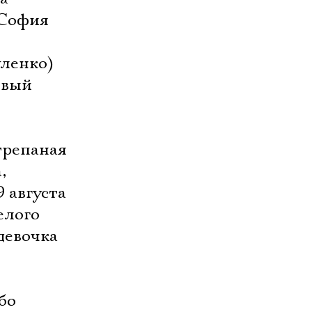
 София
уленко)
овый
трепаная
,
 августа
елого
девочка
бо