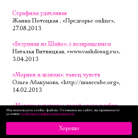
Серафима удачливая
Жанна Потоцкая , «Предгорье-online»,
27.08.2013
«Безумная из Шайо»: с возвращением
Наталья Витвицкая, «www.vashdosug.ru»,
3.04.2013
«Моряки и шлюхи»: танец чувств
Ольга Абакумова, «http://musecube.org»,
14.02.2013
«Моряки и шлюхи»: долой слова и юбки
Мы используем cookie-файлы. Оставаясь на сайте, вы принимаете
Анна Балуева, 17.01.2013
условия
политики конфиденциальности
.
Хорошо
«Моряки и шлюхи»: танцуют все
Наталья Витвицкая, «vashdosug.ru»,