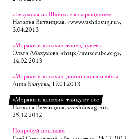
«Безумная из Шайо»: с возвращением
Наталья Витвицкая, «www.vashdosug.ru»,
3.04.2013
«Моряки и шлюхи»: танец чувств
Ольга Абакумова, «http://musecube.org»,
14.02.2013
«Моряки и шлюхи»: долой слова и юбки
Анна Балуева, 17.01.2013
«Моряки и шлюхи»: танцуют все
Наталья Витвицкая, «vashdosug.ru»,
25.12.2012
Попробуй попляши
Глеб Ситковский, «Ведомости», 24.12.2012