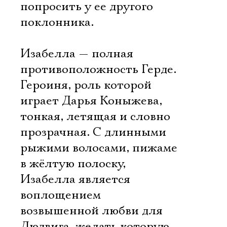
попросить у ее другого
поклонника.
Изабелла — полная
противоположность Герде.
Героиня, роль которой
играет Дарья Коныжева,
тонкая, летящая и словно
прозрачная. С длинными
рыжими волосами, пижаме
в жёлтую полоску,
Изабелла является
воплощением
возвышенной любви для
Людвига, желать которую