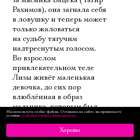
за мясника Вацека (Тагир
Рахимов), она загнала себя
в ловушку и теперь может
только жаловаться
на судьбу тягучим
надтреснутым голосом.
Во взрослом
привлекательном теле
Лизы живёт маленькая
девочка, до сих пор
влюблённая в образ
мальчика, которым был
Мы используем cookie-файлы. Оставаясь на сайте, вы принимаете
когда-то Кроль. Не просто
условия
политики конфиденциальности
.
так героиня Кутеповой
Хорошо
говорит об этом со сцены.