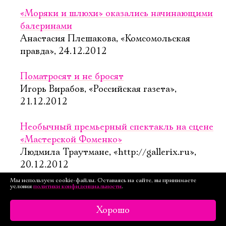
«Моряки и шлюхи» оказались начинающими
балеринами
Анастасия Плешакова, «Комсомольская
правда», 24.12.2012
Поматросят и не бросят
Игорь Вирабов, «Российская газета»,
21.12.2012
Необычный премьерный спектакль на сцене
«Мастерской Фоменко»
Людмила Траутмане, «http://gallerix.ru»,
20.12.2012
Мы используем cookie-файлы. Оставаясь на сайте, вы принимаете
условия
политики конфиденциальности
.
Танцплощадка народов мира
Николай Берман, «Газета.ru», 20.12.2012
Хорошо