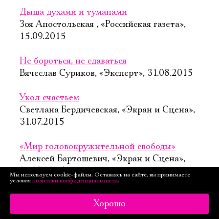
Дыша духами и туманами
Зоя Апостольская , «Российская газета»,
15.09.2015
Не бороться, не сдаваться
Вячеслав Суриков, «Эксперт», 31.08.2015
Укол счастьем
Светлана Бердичевская, «Экран и Сцена»,
31.07.2015
«Мир головокружительной свободы»
Алексей Бартошевич, «Экран и Сцена»,
31.07.2015
Мы используем cookie-файлы. Оставаясь на сайте, вы принимаете
условия
политики конфиденциальности
.
Сон в летнюю ночь
Хорошо
Наталья Витвицкая, «Ваш досуг», 22.07.2015