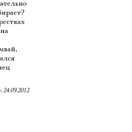
щательно
бирает?
рестках
ена
мвай,
тился
нец
, 24.09.2012