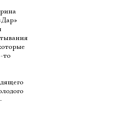
ерина
«Дар»
я
стывания
которые
о-то
одящего
олодого
-