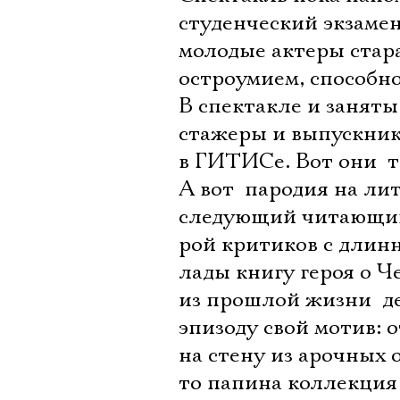
студенческий экзамен
молодые актеры стар
остроумием, способно
В спектакле и заняты
стажеры и выпускник
в ГИТИСе. Вот они  
А вот  пародия на л
следующий читающий с
рой критиков с длин
лады книгу героя о Ч
из прошлой жизни  д
эпизоду свой мотив: 
на стену из арочных 
то папина коллекция 