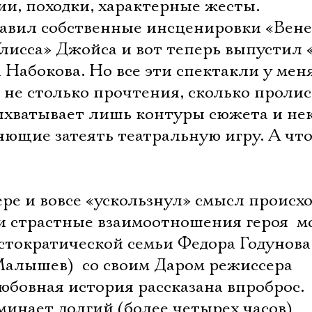
и, походки, характерные жесты.
тавил собственные инсценировки «Вен
лисса» Джойса и вот теперь выпустил 
Набокова. Но все эти спектакли у мен
не столько прочтения, сколько проли
 выхватывает лишь контуры сюжета и не
яющие затеять театральную игру. А чт
ре и вовсе «ускользнул» смысл происх
и страстные взаимоотношения героя  м
стократической семьи Федора Годунова
алышев)  со своим Даром режиссера
юбовная история рассказана впроброс.
инает долгий (более четырех часов)