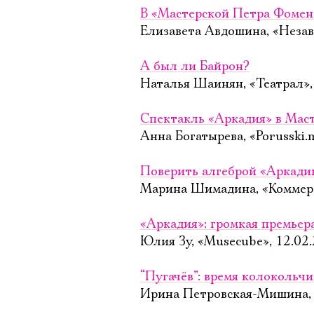
В «Мастерской Петра Фомен
Елизавета Авдошина, «Незав
А был ли Байрон?
Наталья Шаинян, «Театрал»,
Спектакль «Аркадия» в Мас
Анна Богатырева, «Porusski.
Поверить алгеброй «Аркади
Марина Шимадина, «Коммерс
«Аркадия»: громкая премьер
Юлия Зу, «Musecube», 12.02
“Пугачёв”: время колокольч
Ирина Петровская-Мишина, 