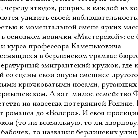
, череду этюдов, реприз, в каждой из к
аются удивить своей наблюдательность
стью к моментальной смене ярких масо
 в основном новички «Мастерской»: ее
и курса профессора Каменьковича
теснящиеся в берлинском трамвае бюрг
итературный эмигрантский кружок, где
о сцены свои опусы смешнее другого. 
ными крючковатыми носами, ругающих 
ернышевском. А вот  милое семейство 
етства на навсегда потерянной Родине
от романса до «Болеро». И своя проекци
окон (то ли вокзальную, то ли дворцову
бабочек, то названия берлинских улиц