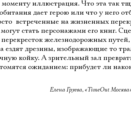
я моменту иллюстрация. Что эта так т
обитания дает герою или что у него от
росто  встреченные на жизненных перек
могут стать персонажами его книг. Сц
й перекресток железнодорожных путей,
а ездят дрезины, изображающие то тра
ичную койку. А зрительный зал превра
е томятся ожиданием: прибудет ли нако
Елена Груева, «TimeOut Москва»