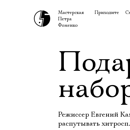
Мастерская
Приходите
С
Петра
В сентябре
С
Фоменко
В октябре
Н
Гастроли
Н
Пода
Доступ для ин
В
Правила посе
В
набо
Как добраться
Ф
Режиссер Евгений Ка
распутывать хитросп