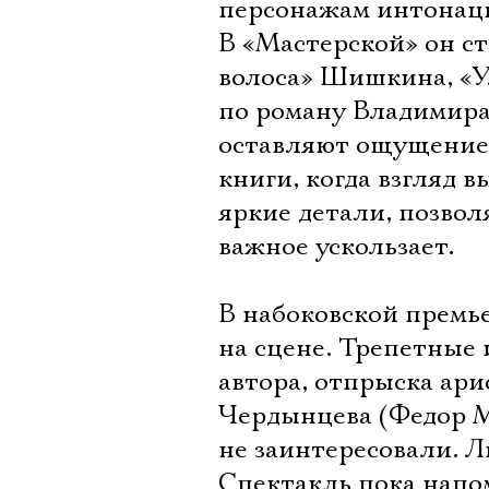
персонажам интонаци
В «Мастерской» он с
волоса» Шишкина, «У
по роману Владимира 
оставляют ощущение 
книги, когда взгляд
яркие детали, позвол
важное ускользает.
В набоковской премье
на сцене. Трепетные 
автора, отпрыска ари
Чердынцева (Федор М
не заинтересовали. Л
Спектакль пока напом