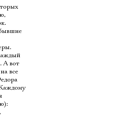
оторых
ю,
к.
 бывшие
еры.
 каждый
А вот 
на все
Федора
. Каждому
я
ю):
,