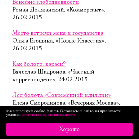
Бенефис злободневности
Роман Должанский, «Коммерсант»,
26.02.2015
Место встречи меня и государства
Ольга Егошина, «Новые Известия»,
26.02.2015
Как болото, караси?
Вячеслав Шадронов, «Частный
корреспондент», 24.02.2015
Лед болота «Современной идиллии»
Елена Смородинова, «Вечерняя Москва»,
23.02.2015
Мы используем cookie-файлы. Оставаясь на сайте, вы принимаете
условия
политики конфиденциальности
.
Болотное дело как «современная идиллия»
Хорошо
Марина Токарева, «Новая газета»,