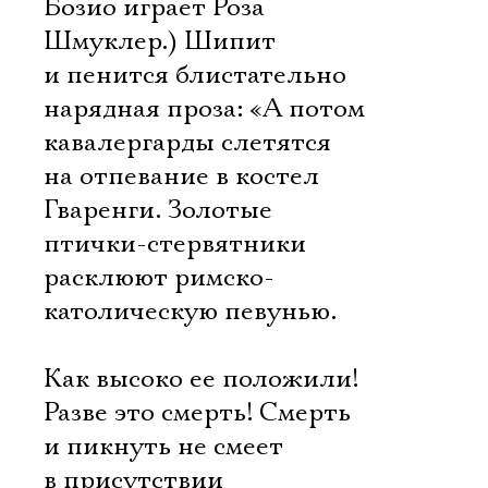
Бозио играет Роза
Шмуклер.) Шипит
и пенится блистательно
нарядная проза: «А потом
кавалергарды слетятся
на отпевание в костел
Гваренги. Золотые
птички-стервятники
расклюют римско-
католическую певунью.
Как высоко ее положили!
Разве это смерть! Смерть
и пикнуть не смеет
в присутствии