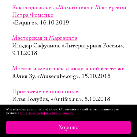
Как создавалась «Махагония» в Мастерской
Петра Фоменко
«Esquire», 16.10.2019
Мастерская и Маргарита
Ильдар Сафуанов, «Литературная Россия»,
9.11.2018
Москва изменилась, а люди в ней все те же
Юлия Зу, «Musecube.org», 15.10.2018
Проклятие вечного покоя
Илья Голубев, «Artifex.ru», 8.10.2018
Мы используем cookie-файлы. Оставаясь на сайте, вы принимаете
условия
политики конфиденциальности
.
Спектакль «Мастер и Маргарита»  Театр
«Мастерская Петра Фоменко»
Хорошо
Лариса Каневская, «Мнение», 5.10.2018