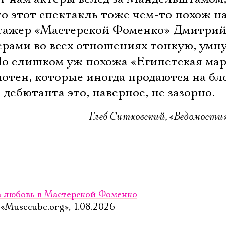
Имя
о этот спектакль тоже чем-то похож на
стажер «Мастерской Фоменко» Дмитрий
ерами во всех отношениях тонкую, умн
 Но слишком уж похожа «Египетская ма
Ознакомиться
лотен, которые иногда продаются на б
 дебютанта это, наверное, не зазорно.
Глеб Ситковский, «Ведомости»,
за любовь в Мастерской Фоменко
Musecube.org», 1.08.2026