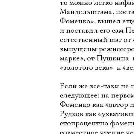
то можно легко нафан
Мандельштама, поста
Фоменко», вышел еще д
и поставил его сам П
естественный шаг от
выпущены режиссером 
марке», от Пушкина 
«золотого века»  к «
Если же все-таки не 
следующее: на первом
Фоменко как «автор 
Рудков как «ухвативш
стопроцентно фоменко
совместное чтение че