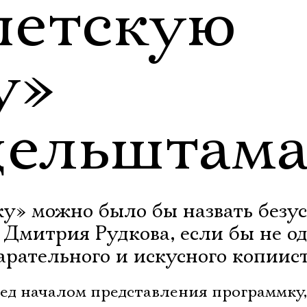
петскую
у»
ельштам
у» можно было бы назвать безу
 Дмитрия Рудкова, если бы не о
тарательного и искусного копиис
ред началом представления программку,