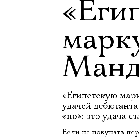
«Еги
марк
Манд
«Египетскую марк
удачей дебютанта
«но»: это удача с
Если не покупать пе