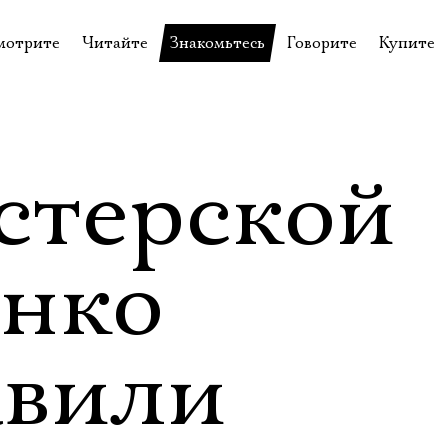
мотрите
Читайте
Знакомьтесь
Говорите
Купите
пектакли
История театра
Пётр Фоменко
Форум
Билеты
еспектакли
Пресса о театре
Евгений Каменькович
Вопросы—ответы
Подароч
а нашей сцене
Новости
Актёры
Контакты
Сувени
стерской
валидов
идеотека
Архив спектаклей
Режиссёры
Личный приём
Столик 
щения
неклассные чтения
Архив проектов
Художники
нко
отовыставка
Благодарности
Руководство
Библиотека Гумилёва
Сотрудники
авили
Официальные документы
Юрий Степанов
Владимир Максимов