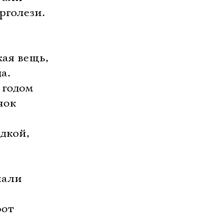
рголези.
кая вещь,
а.
 годом
нок
дкой,
лали
Вот