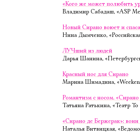
«Кого же может полюбить у
Владимир Сабадаш, «ASP Med
Новый Сирано воюет и спаса
Нина Дымченко, «Российская 
ЛУЧший из людей
Дарья Шанина, «Петербургск
Красный нос для Сирано
Марина Шимадина, «Weekend
Романтизм с носом. «Сирано
Татьяна Ратькина, «Театр To
«Сирано де Бержерак»: воин 
Наталья Витвицкая, «Ведомо