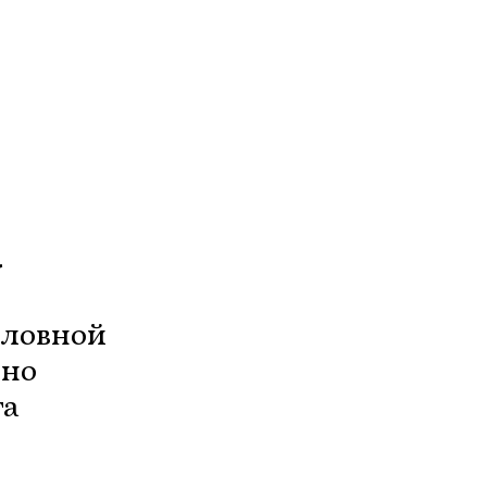
а
словной
дно
та