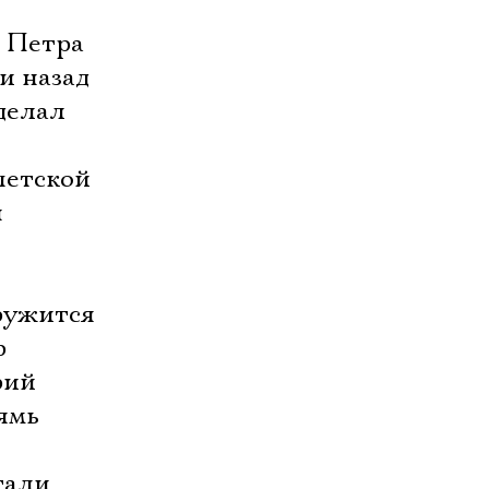
 Петра
 назад 
делал
петской
н
аружится
р
рий
ямь
тали