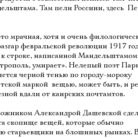
ельштама. Там пели Россини, здесь  Пе
 это мрачная, хотя и очень филологичес
азгар февральской революции 1917 год
и к строке, написанной Мандельштамом
етрополь, умирает». Нелепый поэт Пар
ется черной тенью по городу-мороку
тской маркой  вещью, может быть, и ре
зной вдали от каирских почтамтов.
удожником Александрой Дашевской сде
а скопище вещей, которые обычно
ю старьевщики на блошиных рынках. 