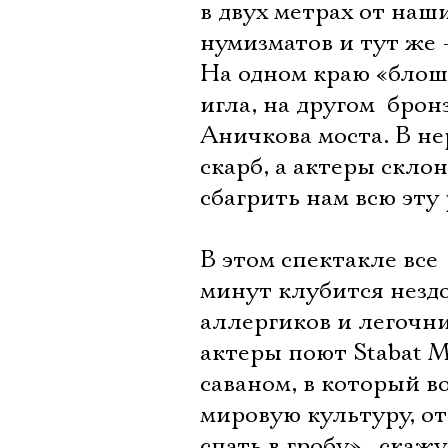
в двух метрах от наш
нумизматов и тут же 
На одном краю «блош
игла, на другом  бр
Аничкова моста. В н
скарб, а актеры скл
сбагрить нам всю эту
В этом спектакле все 
минут клубится незд
аллергиков и легочни
актеры поют Stabat 
саваном, в который во
мировую культуру, от
спать в гробу»,  ска