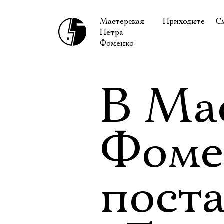
Мастерская
Приходите
С
Петра
В сентябре
С
Фоменко
В октябре
Н
Гастроли
Н
В Ма
Доступ для ин
В
Правила посе
В
Фоме
Как добраться
Ф
пост