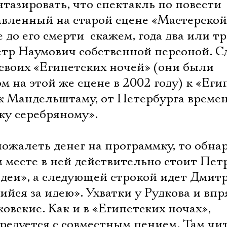
тазировать, что спектакль по повести
вленный на старой сцене «Мастерской
о его смерти  скажем, года два или три
етр Наумович собственной персоной. С
 своих «Египетских ночей» (они были
на этой же сцене в 2002 году) к «Еги
 к Мандельштаму, от Петербурга време
веку серебряному».
пожалеть денег на программку, то обн
 месте в ней действительно стоит Пет
идеи», а следующей строкой идет Дмит
ийся за идею». Ухватки у Рудкова и впр
вские. Как и в «Египетских ночах»,
редуется с совместным пением. Там чи