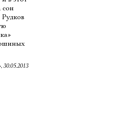
 сон
 Рудков
ую
рка»
лошиных
 30.05.2013