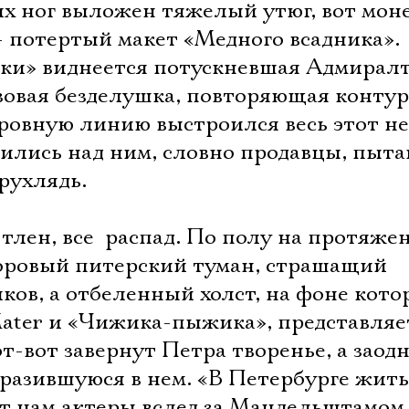
их ног выложен тяжелый утюг, вот мон
- потертый макет «Медного всадника».
ки» виднеется потускневшая Адмирал
онзовая безделушка, повторяющая конту
еровную линию выстроился весь этот н
онились над ним, словно продавцы, пыт
 рухлядь.
 тлен, все  распад. По полу на протяже
оровый питерский туман, страшащий
ков, а отбеленный холст, на фоне кото
Mater и «Чижика-пыжика», представляе
Электропочта
т-вот завернут Петра творенье, а заодн
разившуюся в нем. «В Петербурге жить 
жут нам актеры вслед за Мандельштамом,