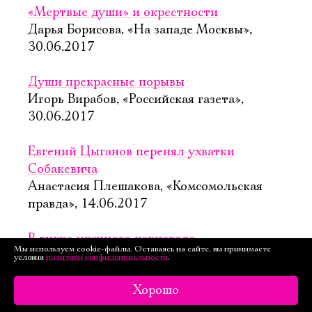
«Мертвые души» и окрестности
Дарья Борисова, «На западе Москвы»,
30.06.2017
Души прекрасные порывы
Игорь Вирабов, «Российская газета»,
30.06.2017
Евгений Цыганов перенял ухватки
Собакевича
Анастасия Плешакова, «Комсомольская
правда», 14.06.2017
В вихре мрачного карнавала
Мы используем cookie-файлы. Оставаясь на сайте, вы принимаете
Марина Абрамова, «Ревизор.ru», 12.06.2017
условия
политики конфиденциальности
.
Хорошо
В Мастерской Петра Фоменко языком Гоголя
высмеяли коммерсантов