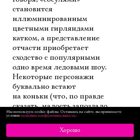
становится
иллюминированным
цветными гирляндами
катком, а представление
отчасти приобретает
сходство с популярными
одно время ледовыми шоу.
Некоторые персонажи
буквально встают
на коньки (что, по правде
сказать, малость запоздало 
Мы используем cookie-файлы. Оставаясь на сайте, вы принимаете
лет пять назад на каждой
условия
политики конфиденциальности
.
второй московской сцене
Хорошо
так катались, сейчас мода