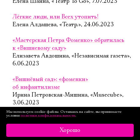
Елена Шаина, «Театр To Go», 7.07.2023
Лёгкие люди, или Всех утопить!
Елена Алдашева, «Театр.», 24.06.2023
«Мастерская Петра Фоменко» обратилась
к «Вишневому саду»
Елизавета Авдошина, «Независимая газета»,
6.06.2023
«Вишнёвый сад»: «фоменки»
об инфантилизме
Ирина Петровская-Мишина, «Musecube»,
3.06.2023
Мы используем cookie-файлы. Оставаясь на сайте, вы принимаете
условия
политики конфиденциальности
.
Федор Малышев: «Я пытаюсь в каждой
работе что-то разгадать»
Хорошо
Ольга Романцова, «Перспектива. Поколение