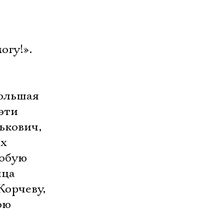
огу!».
большая
эти
ькович,
ях
собую
пца
Корчеву,
ою