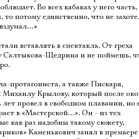
соблюдает. Во всех кабаках у него часть
, то потому единственно, что не захоте
 вздумал…»
стали вставлять в спектакль. От греха
 у Салтыкова-Щедрина и не поймешь, ч
ро.
ла-протагониста, а также Пискаря,
 Михаилу Крылову, который после ок
 лет провел в свободном плавании, но
рает в «Мастерской…». Он - из тех
ые как раз надобны такому сюжету,
тариков» Каменькович занял в премьер