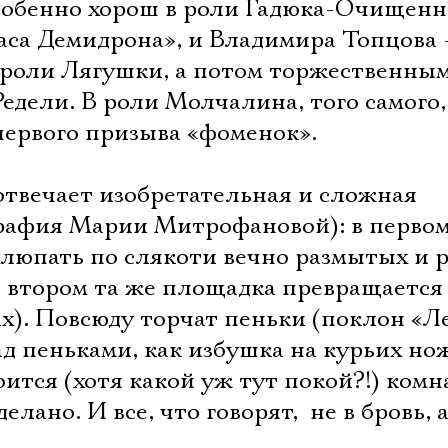
собенно хорош в роли Гадюка-Очищенн
аса Демидрона», и Владимира Топцова 
в роли Лягушки, а потом торжественны
Редели. В роли Молчалина, того самого
первого призыва «фоменок».
отвечает изобретательная и сложная
рафия Марии Митрофановой): в первом
хлюпать по слякоти вечно размытых и 
о втором та же площадка превращается 
ах). Повсюду торчат пеньки (поклон «Л
ад пеньками, как избушка на курьих но
оится (хотя какой уж тут покой?!) комн
лано. И все, что говорят,  не в бровь, а