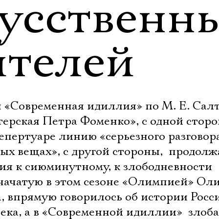
кусственн
ителей
 «Современная идиллия» по М. Е. Сал
ерская Петра Фоменко», с одной сторо
епертуаре линию «серьезного разговор
ых вещах», с другой стороны,  продолж
я к сиюминутному, к злободневности
 начатую в этом сезоне «Олимпией» Ол
, впрямую говорилось об истории Росс
ека, а в «Современной идиллии»  злоба