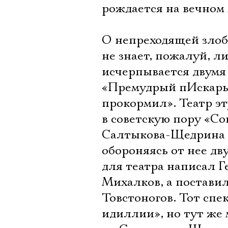
рождается на вечном 
О непреходящей зло
не знает, пожалуй, л
исчерпывается двумя
«Премудрый пИскарь»
прокормил». Театр эт
в советскую пору «С
Салтыкова-Щедрина н
обороняясь от нее д
для театра написал 
Михалков, а постави
Товстоногов. Тот спе
идиллии», но тут же 