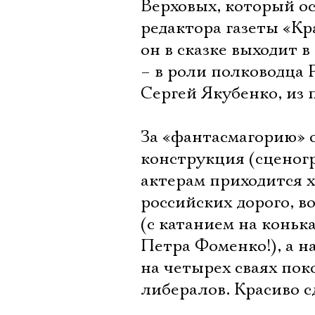
Верховых, который о
редактора газеты «Кр
он в сказке выходит 
– в роли полководца 
Сергей Якубенко, из 
За «фантасмагорию» 
конструкция (сценог
актерам приходится 
российских дорого, в
(с катанием на коньк
Петра Фоменко!), а н
на четырех сваях пок
либералов. Красиво сде