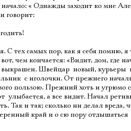
– начало: « Однажды заходит ко мне Ал
и говорит:
годить!
я. С тех самых пор, как я себя помню, я
 вот, чем кончается: «Видит, дом, где н
 выкрашен. Швейцар  новый, курьеры  
альник  с иголочки. От прежнего начал
ового пользою. Прежний хоть и угрюмо 
от  улыбается, а все видит. Начал рети
ь. Так и так; сколько ни делал вреда, 
Электропочта
веренный край и о сю пору отдышаться