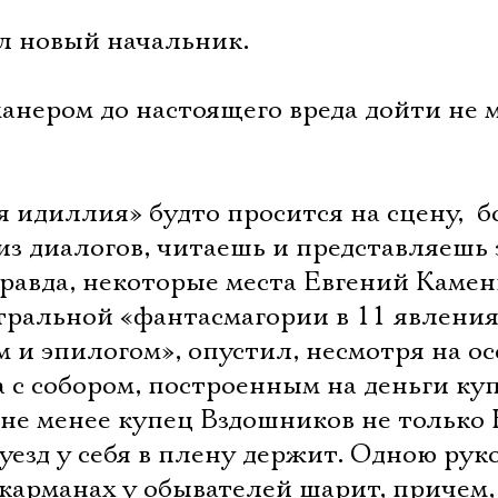
Имя
нял новый начальник.
манером до настоящего вреда дойти не м
Ознакомиться
идиллия» будто просится на сцену,  
 из диалогов, читаешь и представляешь 
Правда, некоторые места Евгений Камен
атральной «фантасмагории в 11 явлени
м и эпилогом», опустил, несмотря на о
а с собором, построенным на деньги ку
не менее купец Вздошников не только 
 уезд у себя в плену держит. Одною рук
в карманах у обывателей шарит, причем,