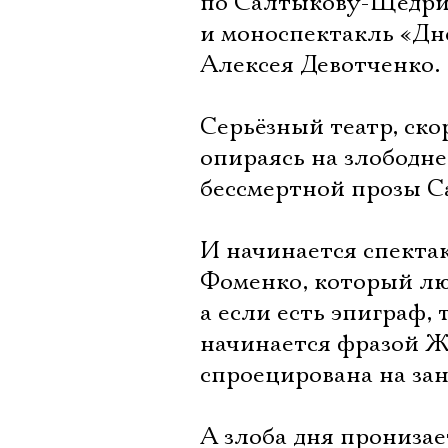
по Салтыкову-Щедрин
и моноспектакль «Д
Алексея Девотченко.
Серьёзный театр, ск
опираясь на злободне
бессмертной прозы 
И начинается спектак
Фоменко, который лю
а если есть эпиграф,
начинается фразой Жук
спроецирована на зан
А злоба дня пронизае