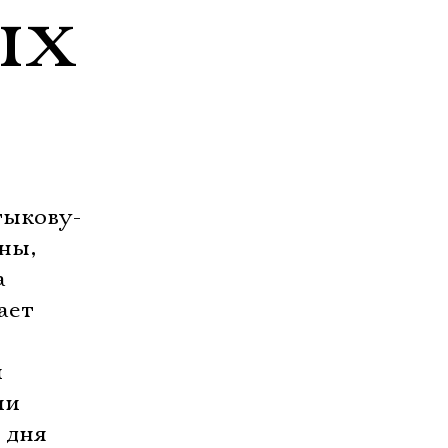
ых
тыкову-
ны,
а
ает
и
ии
 дня