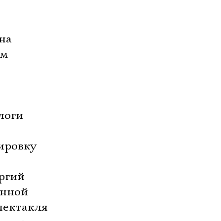
на
ем
логи
ировку
ргий
енной
пектакля