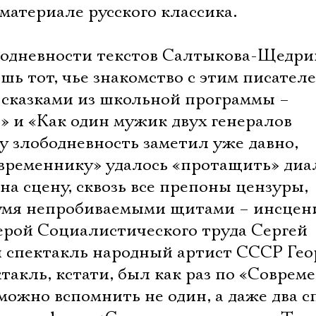
материале русского классика.
бодневности текстов Салтыкова-Щедри
ишь тот, чье знакомство с этим писател
 сказками из школьной программы –
 и «Как один мужик двух генералов
у злободневность заметил уже давно,
овременнику» удалось «протащить» диа
а сцену, сквозь все препоны цензуры,
вумя непробиваемыми щитами – инсцен
Герой Социалистического труда Сергей
л спектакль народный артист СССР Гео
ктакль, кстати, был как раз по «Соврем
можно вспомнить не один, а даже два с