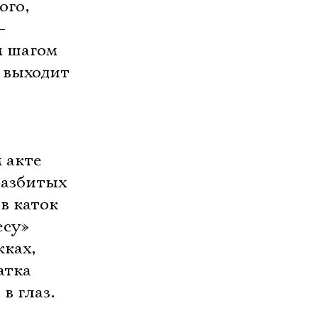
ого,
–
м шагом
, выходит
 акте
разбитых
в каток
есу»
жках,
атка
 в глаз.