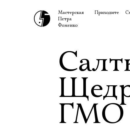
Мастерская
Приходите
С
Петра
В сентябре
С
Фоменко
В октябре
Н
Гастроли
Н
Салт
Доступ для ин
В
Правила посе
В
Щедр
Как добраться
Ф
ГМО