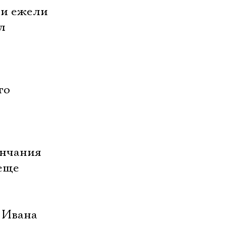
, и ежели
л
то
ончания
 еще
е Ивана