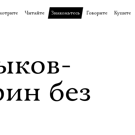
мотрите
Читайте
Знакомьтесь
Говорите
Купите
пектакли
История театра
Пётр Фоменко
Форум
Билеты
еспектакли
Пресса о театре
Евгений Каменькович
Вопросы—ответы
Подароч
а нашей сцене
Новости
Актёры
Контакты
Сувени
ыков-
валидов
идеотека
Архив спектаклей
Режиссёры
Личный приём
Столик 
щения
неклассные чтения
Архив проектов
Художники
ин без
отовыставка
Благодарности
Руководство
Библиотека Гумилёва
Сотрудники
Официальные документы
Юрий Степанов
Владимир Максимов