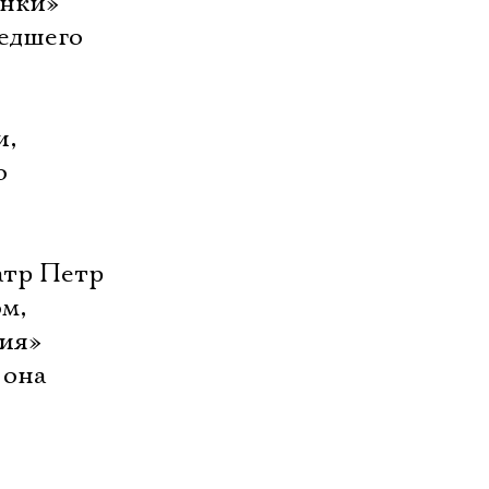
анки»
едшего
и,
о
атр Петр
м,
лия»
 она