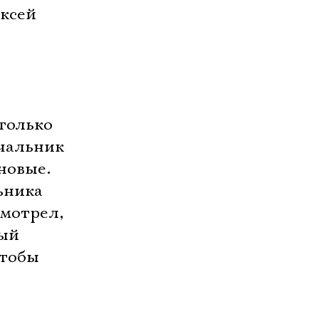
ексей
 только
ачальник
новые.
ьника
смотрел,
вый
чтобы