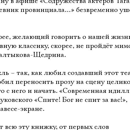
у в афише «Содружества актеров Таг
невник провинциала…» безвременно уш
орее, желающий говорить о нашей жизн
вную классику, скорее, не пройдёт мим
Салтыкова-Щедрина.
ль – так, как любил создавший этот те
бил переносить прозу на сцену целико
 то с него и начать. «Современная идил
овского «Спите! Бог не спит за вас!», 
авесе-экране.
т всю эту книжку, от первых слов