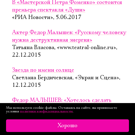
В «Мастерской Петра Фоменко» состоится
премьера спектакля «Души»
«РИА Новости», 5.06.2017
Актер Федор Малышев: «Русскому человеку
нужна деструктивная энергия»
Татьяна Власова, «www.teatral-online.ru»,
22.12.2015
Звезда по имени солнце
Светлана Бердичевская, «Экран и Сцена»,
12.12.2015
Федор МАЛЫШЕВ: «Хотелось сделать
подпольный, гаражный спектакль»
Мы используем cookie-файлы. Оставаясь на сайте, вы принимаете
условия
политики конфиденциальности
.
Светлана Бердичевская, «Экран и Сцена»,
12.12.2015
Хорошо