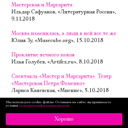
Мастерская и Маргарита
Ильдар Сафуанов, «Литературная Россия»,
9.11.2018
Москва изменилась, а люди в ней все те же
Юлия Зу, «Musecube.org», 15.10.2018
Проклятие вечного покоя
Илья Голубев, «Artifex.ru», 8.10.2018
Спектакль «Мастер и Маргарита»  Театр
«Мастерская Петра Фоменко»
Лариса Каневская, «Мнение», 5.10.2018
Мы используем cookie-файлы. Оставаясь на сайте, вы принимаете
Сила земного притяжения
условия
политики конфиденциальности
.
Дарья Борисова, «На западе Москвы»,
5.10.2018
Хорошо