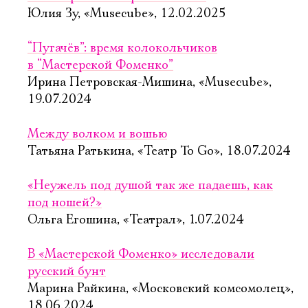
Имя
Юлия Зу, «Musecube», 12.02.2025
“Пугачёв”: время колокольчиков
в “Мастерской Фоменко”
Ирина Петровская-Мишина, «Musecube»,
Ознакомиться
19.07.2024
Между волком и вошью
Татьяна Ратькина, «Театр To Go», 18.07.2024
«Неужель под душой так же падаешь, как
под ношей?»
Ольга Егошина, «Театрал», 1.07.2024
В «Мастерской Фоменко» исследовали
русский бунт
Марина Райкина, «Московский комсомолец»,
18.06.2024