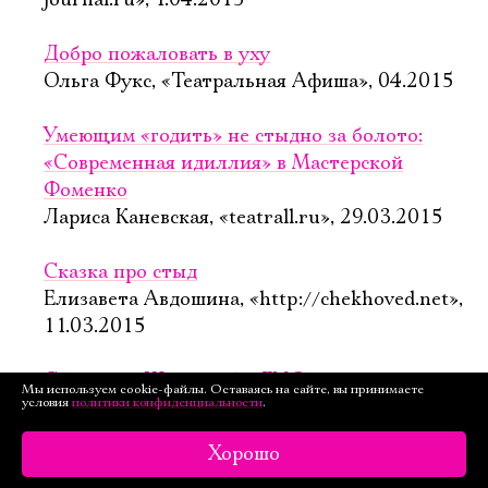
journal.ru», 1.04.2015
Добро пожаловать в уху
Ольга Фукс, «Театральная Афиша», 04.2015
Умеющим «годить» не стыдно за болото:
«Современная идиллия» в Мастерской
Фоменко
Лариса Каневская, «teatrall.ru», 29.03.2015
Сказка про стыд
Елизавета Авдошина, «http://chekhoved.net»,
11.03.2015
Салтыков-Щедрин без ГМО
Мы используем cookie-файлы. Оставаясь на сайте, вы принимаете
условия
политики конфиденциальности
.
и искусственных красителей
Григорий Заславский, «Независимая газета»,
Хорошо
5.03.2015